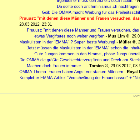
Irgendeiner muss den Scheiß doch haben.
-
H
Da sollte doch antifeminismus.ch nachfragen
Goil: Die OMMA macht Werbung für das Freiheitssch
Pruuust: "mit denen diese Männer und Frauen versuchen, das V
28.03.2012, 23:31
Pruuust: "mit denen diese Männer und Frauen versuchen, das 
etwas Vergiftetes noch weiter vergiften
-
Mus Lim
,
29.0
Maskulisten in der "EMMA"!? Super, beste Werbung!
-
Müller
,
Jetzt müssen die Maskulisten in der "EMMA" schon die Inhalte 
Gute Jungen kommen in den Himmel, phöse Jungs überall
Die OMMA die größte Geschlechtervergifterin und Dreck am Stecke
Machen doch Frauen immmer
-
Torsten
,
29.03.2012, 08:
OMMA-Thema: Frauen haben Angst vor starken Männern
-
Royal 
Kompletter EMMA-Artikel "Verschwörung der Frauenhasser" + "Neu
powe