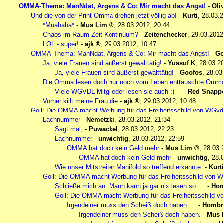
OMMA-Thema: ManNdat, Argens & Co: Mir macht das Angst!
-
Oli
Und die von der Print-Omma drehen jetzt völlig ab!
-
Kurti
,
28.03.2
*Muahaha*
-
Mus Lim
,
28.03.2012, 20:44
Chaos im Raum-Zeit-Kontinuum?
-
Zeitenchecker
,
29.03.2012
LOL - super!
-
ajk
,
29.03.2012, 10:47
OMMA-Thema: ManNdat, Argens & Co: Mir macht das Angst!
-
Go
Ja, viele Frauen sind äußerst gewalttätig!
-
Yussuf K
,
28.03.2
Ja, viele Frauen sind äußerst gewalttätig!
-
Goofos
,
28.03
Die Omma lesen doch nur noch vom Leben enttäuschte Ommas... 
Viele WGVDL-Mitglieder lesen sie auch :)
-
Red Snapp
Vorher killt meine Frau die
-
ajk
,
29.03.2012, 10:48
Goil: Die OMMA macht Werbung für das Freiheitsschild von WGv
Lachnummer
-
Nemetzki
,
28.03.2012, 21:34
Sagt mal,
-
Puwackel
,
28.03.2012, 22:23
Lachnummer
-
unwichtig
,
28.03.2012, 22:59
OMMA hat doch kein Geld mehr
-
Mus Lim
,
28.03.
OMMA hat doch kein Geld mehr
-
unwichtig
,
28.
Wie unser Mitstreiter Manifold so treffend erkannte:
-
Kurt
Goil: Die OMMA macht Werbung für das Freiheitsschild von 
Schließe mich an. Mann kann ja gar nix lesen so.
-
Ho
Goil: Die OMMA macht Werbung für das Freiheitsschild 
Irgendeiner muss den Scheiß doch haben.
-
Hombr
Irgendeiner muss den Scheiß doch haben.
-
Mus 