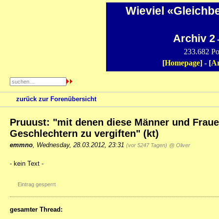
Wieviel «Gleichb
Archiv 2
-
233.682 Po
[
Homepage
] - [
Ar
zurück zur Forenübersicht
Pruuust: "mit denen diese Männer und Fraue
Geschlechtern zu vergiften" (kt)
emmno
,
Wednesday, 28.03.2012, 23:31
(vor 5247 Tagen)
@ Oliver
- kein Text -
Eintrag gesperrt
gesamter Thread: