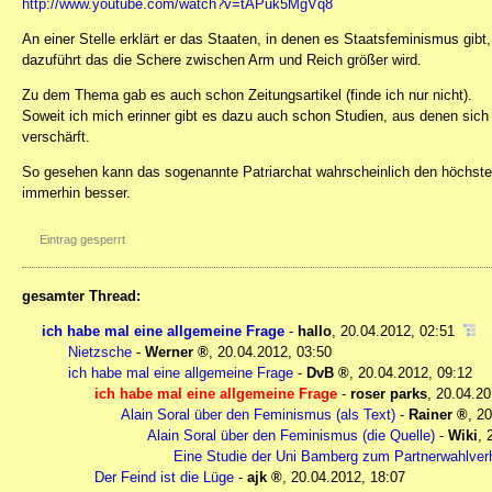
http://www.youtube.com/watch?v=tAPuk5MgVq8
An einer Stelle erklärt er das Staaten, in denen es Staatsfeminismus gib
dazuführt das die Schere zwischen Arm und Reich größer wird.
Zu dem Thema gab es auch schon Zeitungsartikel (finde ich nur nicht).
Soweit ich mich erinner gibt es dazu auch schon Studien, aus denen sich e
verschärft.
So gesehen kann das sogenannte Patriarchat wahrscheinlich den höchsten 
immerhin besser.
Eintrag gesperrt
gesamter Thread:
ich habe mal eine allgemeine Frage
-
hallo
,
20.04.2012, 02:51
Nietzsche
-
Werner
,
20.04.2012, 03:50
ich habe mal eine allgemeine Frage
-
DvB
,
20.04.2012, 09:12
ich habe mal eine allgemeine Frage
-
roser parks
,
20.04.20
Alain Soral über den Feminismus (als Text)
-
Rainer
,
20
Alain Soral über den Feminismus (die Quelle)
-
Wiki
,
Eine Studie der Uni Bamberg zum Partnerwahlver
Der Feind ist die Lüge
-
ajk
,
20.04.2012, 18:07