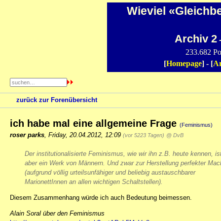
Wieviel «Gleichb
Archiv 2
-
233.682 Po
[
Homepage
] - [
Ar
zurück zur Forenübersicht
ich habe mal eine allgemeine Frage
(Feminismus)
roser parks
,
Friday, 20.04.2012, 12:09
(vor 5223 Tagen)
@ DvB
Der institutionalisierte Feminismus, wie wir ihn z.B. heute kennen, is
aber ein Werk von Männern. Und zwar zur Herstellung perfekter Mac
(aufgrund völlig urteilsunfähiger und beliebig austauschbarer
MarionettInnen an allen wichtigen Schaltstellen).
Diesem Zusammenhang würde ich auch Bedeutung beimessen.
Alain Soral über den Feminismus