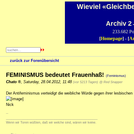
Wieviel «Gleichb
Archiv 2
-
233.682 Po
[
Homepage
] - [
Ar
zurück zur Forenübersicht
FEMINISMUS bedeutet Frauenhaß!
(Feminismus)
Chato
,
Saturday, 28.04.2012, 11:48
(vor 5213 Tagen)
@ Red Snapper
Der Antifeminismus
verteidigt
die weibliche Würde gegen ihrer lesbischen
Nick
--
___________________________________________________
Wenn wir Toren wüßten, daß wir welche sind, wären wir keine.