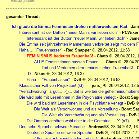
Eintrag gesperrt
gesamter Thread:
Ich glaub die Emma-Feministen drehen mittlerweile am Rad
-
Jame
Interessant ist der Button "neuer Mann, wir lieben dich"
-
PCWixer
Interessant ist der Button "neuer Mann, wir lieben dich"
-
Jame
Die Emma seit jahrzehnten Männerhass verbreitet zeigt mit dem Fi
Haha ... "Frauenhasser"
-
Red Snapper
,
28.04.2012, 11:38
FEMINISMUS bedeutet Frauenhaß!
-
Chato
,
28.04.2012, 
ALLE Feministinnen hassen Frauen...
-
Chato
,
28.04.20
Tod und Verderben dem feministischen Frauenhaß!
-
:D
-
Nikos
,
28.04.2012, 16:37
Haha ... "Frauenhasser"
-
DvB
,
28.04.2012, 16:52
Klassischer Fall von Projektion! (kt)
-
jens_
,
28.04.2012, 12:
"Verschwörung" is gut... :-))... dat is wie bei die geheimnisumobenen
Die wird bald mit LeserInnen in die Psychiatrie verlegt
-
Borat Sag
Die wird bald mit LeserInnen in die Psychiatrie verlegt
-
DvB
Die Welt als Verschwörung und als Vorstellung
-
Borat Sa
Die Welt als Verschwörung und als Vorstellung
-
DvB
Die Ommas gehören wohl eher in die Gereatrie ... ^^ (nT)
-
Deutsche Sprache schwere Sprache
-
Andreas58
,
28.04.2012, 16
Deutsche Sprache schwere Sprache
-
DvB
,
28.04.2012, 17:
Alter, was ist eigentlich los mit dir?
-
PickupFan
,
30.04.20