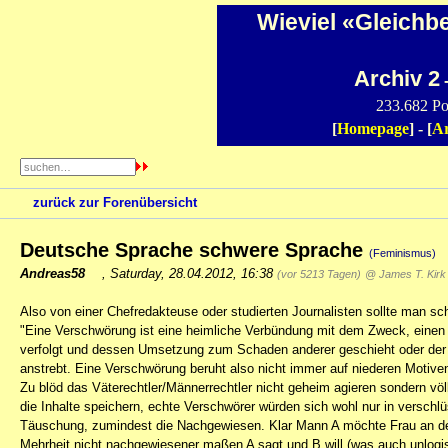
Wieviel «Gleichb
Archiv 2
-
233.682 Po
[
Homepage
] - [
Ar
zurück zur Forenübersicht
Deutsche Sprache schwere Sprache
(Feminismus)
Andreas58
,
Saturday, 28.04.2012, 16:38
(vor 5213 Tagen)
@ James T. Kirk
Also von einer Chefredakteuse oder studierten Journalisten sollte man s
"Eine Verschwörung ist eine heimliche Verbündung mit dem Zweck, einen P
verfolgt und dessen Umsetzung zum Schaden anderer geschieht oder der d
anstrebt. Eine Verschwörung beruht also nicht immer auf niederen Motive
Zu blöd das Väterechtler/Männerrechtler nicht geheim agieren sondern vö
die Inhalte speichern, echte Verschwörer würden sich wohl nur in verschl
Täuschung, zumindest die Nachgewiesen. Klar Mann A möchte Frau an de
Mehrheit nicht nachgewiesener maßen A sagt und B will (was auch unlogi