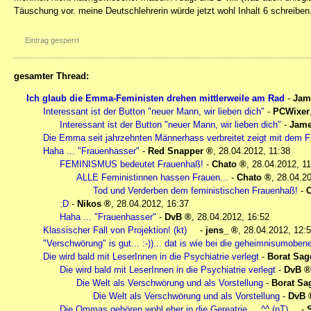
Täuschung vor. meine Deutschlehrerin würde jetzt wohl Inhalt 6 schreiben
Eintrag gesperrt
gesamter Thread:
Ich glaub die Emma-Feministen drehen mittlerweile am Rad
-
Jame
Interessant ist der Button "neuer Mann, wir lieben dich"
-
PCWixer
Interessant ist der Button "neuer Mann, wir lieben dich"
-
Jame
Die Emma seit jahrzehnten Männerhass verbreitet zeigt mit dem Fi
Haha ... "Frauenhasser"
-
Red Snapper
,
28.04.2012, 11:38
FEMINISMUS bedeutet Frauenhaß!
-
Chato
,
28.04.2012, 11
ALLE Feministinnen hassen Frauen...
-
Chato
,
28.04.20
Tod und Verderben dem feministischen Frauenhaß!
-
:D
-
Nikos
,
28.04.2012, 16:37
Haha ... "Frauenhasser"
-
DvB
,
28.04.2012, 16:52
Klassischer Fall von Projektion! (kt)
-
jens_
,
28.04.2012, 12:
"Verschwörung" is gut... :-))... dat is wie bei die geheimnisumobenen
Die wird bald mit LeserInnen in die Psychiatrie verlegt
-
Borat Sag
Die wird bald mit LeserInnen in die Psychiatrie verlegt
-
DvB
Die Welt als Verschwörung und als Vorstellung
-
Borat Sa
Die Welt als Verschwörung und als Vorstellung
-
DvB
Die Ommas gehören wohl eher in die Gereatrie ... ^^ (nT)
-