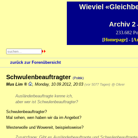
Wieviel «Gleichb
Archiv 2
-
233.682 Po
[
Homepage
] - [
Ar
zurück zur Forenübersicht
Schwulenbeauftragter
(Politik)
Mus Lim
,
Monday, 10.09.2012, 20:03
(vor 5077 Tagen)
@ Oliver
Ausländerbeauftragte kenne ich,
aber wer ist Schwulenbeauftragter?
Schwulenbeauftragter?
Mal sehen, wen haben wir da im Angebot?
Westerwolle und Wowereit, beispielsweise?
Zusatzfrage: Gibt es Ausländerbeauftragte und Schwulenbeauftragte