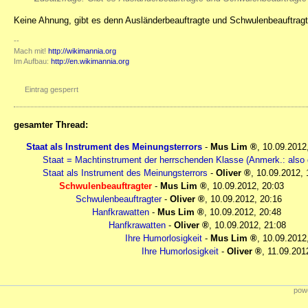
Keine Ahnung, gibt es denn Ausländerbeauftragte und Schwulenbeauftragte
--
Mach mit!
http://wikimannia.org
Im Aufbau:
http://en.wikimannia.org
Eintrag gesperrt
gesamter Thread:
Staat als Instrument des Meinungsterrors
-
Mus Lim
,
10.09.2012
Staat = Machtinstrument der herrschenden Klasse (Anmerk.: also 
Staat als Instrument des Meinungsterrors
-
Oliver
,
10.09.2012, 
Schwulenbeauftragter
-
Mus Lim
,
10.09.2012, 20:03
Schwulenbeauftragter
-
Oliver
,
10.09.2012, 20:16
Hanfkrawatten
-
Mus Lim
,
10.09.2012, 20:48
Hanfkrawatten
-
Oliver
,
10.09.2012, 21:08
Ihre Humorlosigkeit
-
Mus Lim
,
10.09.2012
Ihre Humorlosigkeit
-
Oliver
,
11.09.201
powe