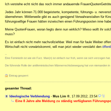
Ich verstehe echt nicht das noch immer andauernde FrauenQuotenGetröte
Jedes Jahr können 71.000 begeisterte, kompetente, führungs- u. nervens
übernehmen. Mittlerweile gibt es auch genügend Verwahranstalten für Kind
führungswillige Frauen hätten inzwischen einen Führungsposten inne hab
Meine QuotenFrauen, woran liegts denn nun wirklich? Wieso wollt ihr so
muss?
Es ist einfach nicht mehr nachvollziehbar. Weil man für faule Weiber offe
Wirtschaft nicht vorwärtskommt, will man jetzt wieder verstärkt den
öffen
--
Eine FeministIn ist wie ein Furz. Man(n) ist einfach nur froh, wenn sie sich verzogen hat.
Die führende Rolle der antifeministischen Männerrechtsbewegung hat von niemanden in 
Eintrag gesperrt
gesamter Thread:
Ideologische Verblendung
-
Mus Lim
,
17.09.2012, 23:54
Eine 8 Jahre alte Meldung zu ständig verfügbaren Führungspos