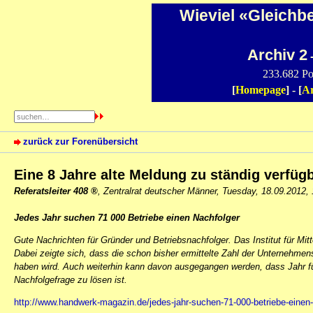
Wieviel «Gleichb
Archiv 2
-
233.682 Po
[
Homepage
] - [
Ar
zurück zur Forenübersicht
Eine 8 Jahre alte Meldung zu ständig verfü
Referatsleiter 408
,
Zentralrat deutscher Männer
,
Tuesday, 18.09.2012,
Jedes Jahr suchen 71 000 Betriebe einen Nachfolger
Gute Nachrichten für Gründer und Betriebsnachfolger. Das Institut für Mit
Dabei zeigte sich, dass die schon bisher ermittelte Zahl der Unternehme
haben wird. Auch weiterhin kann davon ausgegangen werden, dass Jahr fü
Nachfolgefrage zu lösen ist.
http://www.handwerk-magazin.de/jedes-jahr-suchen-71-000-betriebe-einen