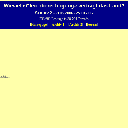
Wieviel «Gleichberechtigung» verträgt das Land?
Archiv 2
- 21.05.2006 - 25.10.2012
233.682 Postings in 30.704 Threads
[
Homepage
] - [
Archiv 1
] - [
Archiv 2
] - [
Forum
]
ktritt