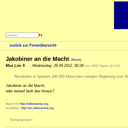
zurück zur Forenübersicht
Jakobiner an die Macht
(Recht)
Mus Lim
,
Wednesday, 26.09.2012, 00:28
(vor 5065 Tagen)
@ DvB
Revolution in Spanien 100.000 Menschen zwingen Regierung zum Rüc
Jakobiner an die Macht,
oder worauf läuft das hinaus?
--
Mach mit!
http://wikimannia.org
Im Aufbau:
http://en.wikimannia.org
Eintrag gesperrt