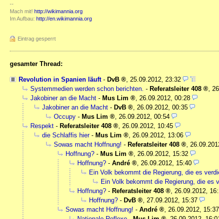
--
Mach mit!
http://wikimannia.org
Im Aufbau:
http://en.wikimannia.org
Eintrag gesperrt
gesamter Thread:
Revolution in Spanien läuft
-
DvB
,
25.09.2012, 23:32
Systemmedien werden schon berichten.
-
Referatsleiter 408
,
26
Jakobiner an die Macht
-
Mus Lim
,
26.09.2012, 00:28
Jakobiner an die Macht
-
DvB
,
26.09.2012, 00:35
Occupy
-
Mus Lim
,
26.09.2012, 00:54
Respekt
-
Referatsleiter 408
,
26.09.2012, 10:45
die Schlaffis hier
-
Mus Lim
,
26.09.2012, 13:06
Sowas macht Hoffnung!
-
Referatsleiter 408
,
26.09.201
Hoffnung?
-
Mus Lim
,
26.09.2012, 15:32
Hoffnung?
-
André
,
26.09.2012, 15:40
Ein Volk bekommt die Regierung, die es verdi
Ein Volk bekommt die Regierung, die es v
Hoffnung?
-
Referatsleiter 408
,
26.09.2012, 16
Hoffnung?
-
DvB
,
27.09.2012, 15:37
Sowas macht Hoffnung!
-
André
,
26.09.2012, 15:37
Nationale Reflexe
-
Mus Lim
,
26.09.2012, 16:0