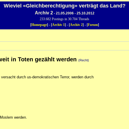
Wieviel «Gleichberechtigung» verträgt das Land?
Archiv 2
- 21.05.2006 - 25.10.2012
233.682 Postings in 30.704 Threads
[
Homepage
] - [
Archiv 1
] - [
Archiv 2
] - [
Forum
]
weit in Toten gezählt werden
(Recht)
, versacht durch us-demokratischen Terror, werden durch
h Moslem werden.