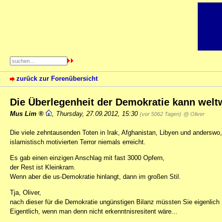
zurück zur Forenübersicht
Die Überlegenheit der Demokratie kann welt
Mus Lim
,
Thursday, 27.09.2012, 15:30
(vor 5062 Tagen)
@ Oliver
Die viele zehntausenden Toten in Irak, Afghanistan, Libyen und anderswo
islamistisch motivierten Terror niemals erreicht.
Es gab einen einzigen Anschlag mit fast 3000 Opfern,
der Rest ist Kleinkram.
Wenn aber die us-Demokratie hinlangt, dann im großen Stil.
Tja, Oliver,
nach dieser für die Demokratie ungünstigen Bilanz müssten Sie eigenlic
Eigentlich, wenn man denn nicht erkenntnisresitent wäre...