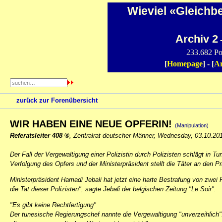
Wieviel «Gleichb
Archiv 2
-
233.682 Po
[
Homepage
] - [
Ar
zurück zur Forenübersicht
WIR HABEN EINE NEUE OPFERIN!
(Manipulation)
Referatsleiter 408
,
Zentralrat deutscher Männer
,
Wednesday, 03.10.20
Der Fall der Vergewaltigung einer Polizistin durch Polizisten schlägt in T
Verfolgung des Opfers und der Ministerpräsident stellt die Täter an den P
Ministerpräsident Hamadi Jebali hat jetzt eine harte Bestrafung von zwei P
die Tat dieser Polizisten", sagte Jebali der belgischen Zeitung "Le Soir".
"Es gibt keine Rechtfertigung"
Der tunesische Regierungschef nannte die Vergewaltigung "unverzeihlich". 