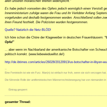
allen unseren moralischen Werten widerspricht."
Es habe jedoch vonseiten des Opfers jedoch womöglich einen Verstoß g
Innenministerium zufolge waren die Frau und ihr Verlobter Anfang Septemb
vorgefunden und deshalb festgenommen worden. Anschließend sollen zwei 
ihren Freund festhielt. Die Polizisten wurden festgenommen.
Quelle? Natürlich die Netz-BLÖD!
Ich höre schon die Chöre der Klageweiber in deutschen Frauenhäusern:
"
Opfa!"
... aber wenn im Nachbarland der amerikanische Botschafter von Schwucht
politisch korrekt. (www.liebewieduwillst.de!)
http://de.ibtimes.com/articles/26028/20120913/us-botschafter-in-libyen-w
--
Eine FeministIn ist wie ein Furz. Man(n) ist einfach nur froh, wenn sie sich verzogen hat.
Die führende Rolle der antifeministischen Männerrechtsbewegung hat von niemanden in 
Eintrag gesperrt
gesamter Thread: