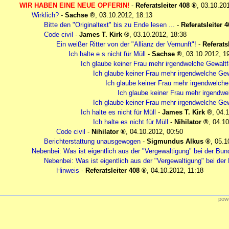
WIR HABEN EINE NEUE OPFERIN!
-
Referatsleiter 408
,
03.10.20
Wirklich?
-
Sachse
,
03.10.2012, 18:13
Bitte den "Originaltext" bis zu Ende lesen ...
-
Referatsleiter 
Code civil
-
James T. Kirk
,
03.10.2012, 18:38
Ein weißer Ritter von der "Allianz der Vernunft"!
-
Referats
Ich halte e s nicht für Müll
-
Sachse
,
03.10.2012, 1
Ich glaube keiner Frau mehr irgendwelche Gewaltf
Ich glaube keiner Frau mehr irgendwelche Gew
Ich glaube keiner Frau mehr irgendwelche
Ich glaube keiner Frau mehr irgendwe
Ich glaube keiner Frau mehr irgendwelche Gew
Ich halte es nicht für Müll
-
James T. Kirk
,
04.1
Ich halte es nicht für Müll
-
Nihilator
,
04.10
Code civil
-
Nihilator
,
04.10.2012, 00:50
Berichterstattung unausgewogen
-
Sigmundus Alkus
,
05.1
Nebenbei: Was ist eigentlich aus der "Vergewaltigung" bei der Bu
Nebenbei: Was ist eigentlich aus der "Vergewaltigung" bei d
Hinweis
-
Referatsleiter 408
,
04.10.2012, 11:18
powe