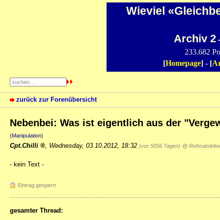
Wieviel «Gleichb
Archiv 2
-
233.682 Po
[
Homepage
] - [
Ar
zurück zur Forenübersicht
Nebenbei: Was ist eigentlich aus der "Verg
(Manipulation)
Cpt.Chilli
,
Wednesday, 03.10.2012, 18:32
(vor 5056 Tagen)
@ Referatsleite
- kein Text -
Eintrag gesperrt
gesamter Thread: