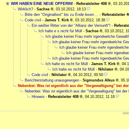
WIR HABEN EINE NEUE OPFERIN!
-
Referatsleiter 408
,
03.10.20
Wirklich?
-
Sachse
,
03.10.2012, 18:13
Bitte den "Originaltext" bis zu Ende lesen ...
-
Referatsleiter 
Code civil
-
James T. Kirk
,
03.10.2012, 18:38
Ein weißer Ritter von der "Allianz der Vernunft"!
-
Referats
Ich halte e s nicht für Müll
-
Sachse
,
03.10.2012, 1
Ich glaube keiner Frau mehr irgendwelche Gewaltf
Ich glaube keiner Frau mehr irgendwelche Gew
Ich glaube keiner Frau mehr irgendwelche
Ich glaube keiner Frau mehr irgendwe
Ich glaube keiner Frau mehr irgendwelche Gew
Ich halte es nicht für Müll
-
James T. Kirk
,
04.1
Ich halte es nicht für Müll
-
Nihilator
,
04.10
Code civil
-
Nihilator
,
04.10.2012, 00:50
Berichterstattung unausgewogen
-
Sigmundus Alkus
,
05.1
Nebenbei: Was ist eigentlich aus der "Vergewaltigung" bei d
Nebenbei: Was ist eigentlich aus der "Vergewaltigung" bei d
Hinweis
-
Referatsleiter 408
,
04.10.2012, 11:18
powe