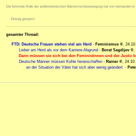
Die führende Rolle der antifeministischen Männerrechtsbewegung hat von niemanden in 
Eintrag gesperrt
gesamter Thread:
FTD: Deutsche Frauen stehen viel am Herd
-
Feminismus
,
24.10
Lieber am Herd als vor dem Karriere-Abgrund
-
Borat Sagdijev
,
Dann müssen sie sich bei den Feministinnen und der Justiz 
Deutsche Männer müssen Kohle heranschaffen
-
Rainer
,
24.10.
an der Situation der Väter hat sich aber wenig geändert.
-
Pete