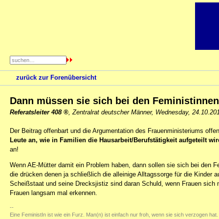
zurück zur Forenübersicht
Dann müssen sie sich bei den Feministinne
Referatsleiter 408
,
Zentralrat deutscher Männer
,
Wednesday, 24.10.20
Der Beitrag offenbart und die Argumentation des Frauenministeriums offe
Leute an, wie in Familien die Hausarbeit/Berufstätigkeit aufgeteilt wi
an!
Wenn AE-Mütter damit ein Problem haben, dann sollen sie sich bei den F
die drücken denen ja schließlich die alleinige Alltagssorge für die Kinde
Scheißstaat und seine Drecksjistiz sind daran Schuld, wenn Frauen sich ni
Frauen langsam mal erkennen.
--
Eine FeministIn ist wie ein Furz. Man(n) ist einfach nur froh, wenn sie sich verzogen hat.