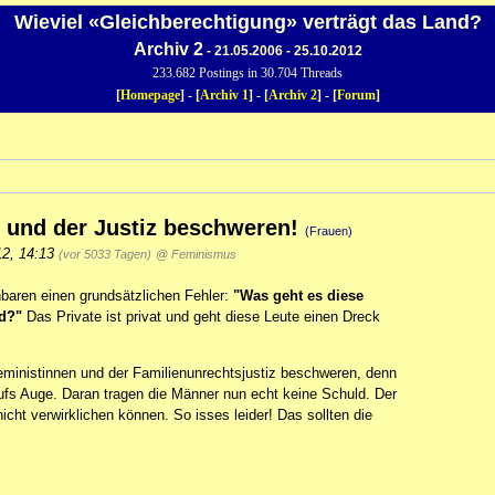
Wieviel «Gleichberechtigung» verträgt das Land?
Archiv 2
- 21.05.2006 - 25.10.2012
233.682 Postings in 30.704 Threads
[
Homepage
] - [
Archiv 1
] - [
Archiv 2
] - [
Forum
]
n und der Justiz beschweren!
(Frauen)
12, 14:13
(vor 5033 Tagen)
@ Feminismus
nbaren einen grundsätzlichen Fehler:
"Was geht es diese
rd?"
Das Private ist privat und geht diese Leute einen Dreck
eministinnen und der Familienunrechtsjustiz beschweren, denn
r aufs Auge. Daran tragen die Männer nun echt keine Schuld. Der
cht verwirklichen können. So isses leider! Das sollten die