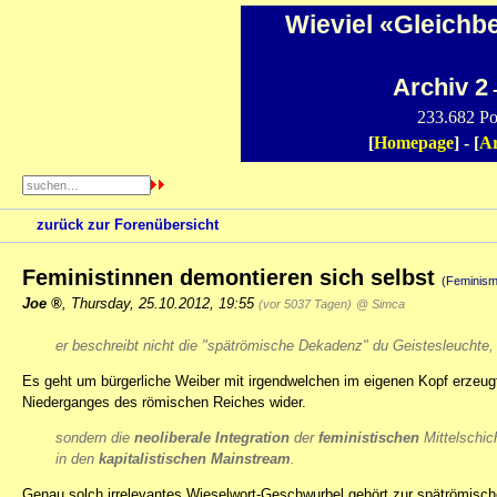
Wieviel «Gleichb
Archiv 2
-
233.682 Po
[
Homepage
] - [
Ar
zurück zur Forenübersicht
Feministinnen demontieren sich selbst
(Feminis
Joe
,
Thursday, 25.10.2012, 19:55
(vor 5037 Tagen)
@ Simca
er beschreibt nicht die "spätrömische Dekadenz" du Geistesleuchte,
Es geht um bürgerliche Weiber mit irgendwelchen im eigenen Kopf erzeug
Niederganges des römischen Reiches wider.
sondern die
neoliberale Integration
der
feministischen
Mittelschic
in den
kapitalistischen Mainstream
.
Genau solch irrelevantes Wieselwort-Geschwurbel gehört zur spätrömisch