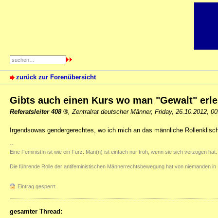
zurück zur Forenübersicht
Gibts auch einen Kurs wo man "Gewalt" erl
Referatsleiter 408
,
Zentralrat deutscher Männer
,
Friday, 26.10.2012, 0
Irgendsowas gendergerechtes, wo ich mich an das männliche Rollenklis
--
Eine FeministIn ist wie ein Furz. Man(n) ist einfach nur froh, wenn sie sich verzogen hat.
Die führende Rolle der antifeministischen Männerrechtsbewegung hat von niemanden in 
Eintrag gesperrt
gesamter Thread: