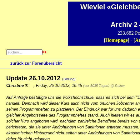
Wieviel «Gleichb
Archiv 2
-
233.682 Po
[
Homepage
] - [
Ar
zurück zur Forenübersicht
Update 26.10.2012
(Bildung)
Christine
,
Friday, 26.10.2012, 15:45
(vor 5035 Tagen)
@ Rainer
Auf Anfrage bestätigte uns die Volkshochschule, dass es sich bei dem "D
handelt. Demnach wird dieser Kurs auch nicht vom örtlichen Jobcenter ang
seinen Programmheften zu platzieren. Der Eindruck war für uns dadurch 
gleicher Angebotsseite des Programmheftes stand. Auch hielten wir es aus 
solcher Kurs angeboten wird, nachdem zahlreiche Betroffene bereits von
berichteten, die sie unter Androhungen von Sanktionen antreten mussten.
akademischen Hintergrund nicht selten unter Androhungen von Sanktionen i
daher für nicht gelungen.