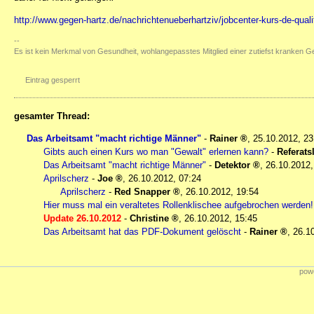
http://www.gegen-hartz.de/nachrichtenueberhartziv/jobcenter-kurs-de-qua
--
Es ist kein Merkmal von Gesundheit, wohlangepasstes Mitglied einer zutiefst kranken Ge
Eintrag gesperrt
gesamter Thread:
Das Arbeitsamt "macht richtige Männer"
-
Rainer
,
25.10.2012, 2
Gibts auch einen Kurs wo man "Gewalt" erlernen kann?
-
Referatsl
Das Arbeitsamt "macht richtige Männer"
-
Detektor
,
26.10.2012,
Aprilscherz
-
Joe
,
26.10.2012, 07:24
Aprilscherz
-
Red Snapper
,
26.10.2012, 19:54
Hier muss mal ein veraltetes Rollenklischee aufgebrochen werden!
Update 26.10.2012
-
Christine
,
26.10.2012, 15:45
Das Arbeitsamt hat das PDF-Dokument gelöscht
-
Rainer
,
26.1
powe