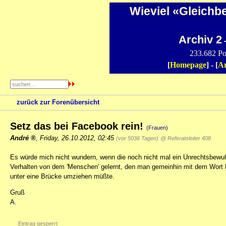
Wieviel «Gleichb
Archiv 2
-
233.682 Po
[
Homepage
] - [
Ar
zurück zur Forenübersicht
Setz das bei Facebook rein!
(Frauen)
André
,
Friday, 26.10.2012, 02:45
(vor 5036 Tagen)
@ Referatsleiter 408
Es würde mich nicht wundern, wenn die noch nicht mal ein Unrechtsbewuß
Verhalten von dem 'Menschen' gelernt, den man gemeinhin mit dem Wort M
unter eine Brücke umziehen müßte.
Gruß
A.
Eintrag gesperrt