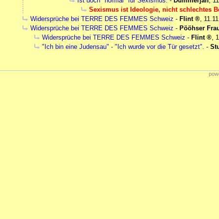
Ist doch "normal" für Sexismus.
-
Dummerjan
,
11
Sexismus ist Ideologie, nicht schlechtes
Widersprüche bei TERRE DES FEMMES Schweiz
-
Flint
,
11.11
Widersprüche bei TERRE DES FEMMES Schweiz
-
Pööhser Fra
Widersprüche bei TERRE DES FEMMES Schweiz
-
Flint
,
1
"Ich bin eine Judensau" - "Ich wurde vor die Tür gesetzt".
-
Stu
powe