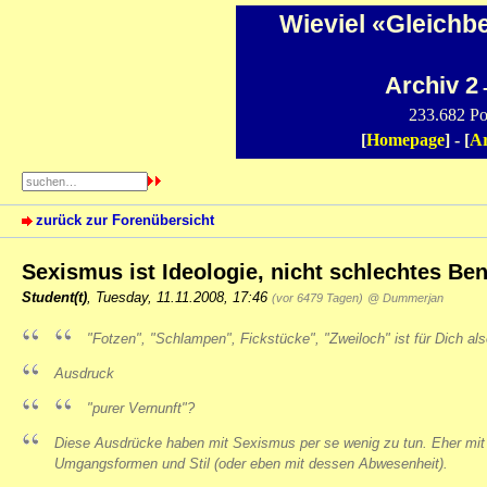
Wieviel «Gleichb
Archiv 2
-
233.682 Po
[
Homepage
] - [
Ar
zurück zur Forenübersicht
Sexismus ist Ideologie, nicht schlechtes B
Student(t)
,
Tuesday, 11.11.2008, 17:46
(vor 6479 Tagen)
@ Dummerjan
"Fotzen", "Schlampen", Fickstücke", "Zweiloch" ist für Dich al
Ausdruck
"purer Vernunft"?
Diese Ausdrücke haben mit Sexismus per se wenig zu tun. Eher mit
Umgangsformen und Stil (oder eben mit dessen Abwesenheit).