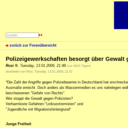
zurück zur Forenübersicht
Polizeigewerkschaften besorgt über Gewalt 
Rosi
,
Tuesday, 13.01.2009, 21:48
(vor 6415 Tagen)
bearbeitet von Rosi, Tuesday, 13.01.2009, 21:51
*Die Zahl der Angriffe gegen Polizeibeamte in Deutschland hat erschreck
Ausmaße erreicht. Doch anders als Massenmedien es uns nahelegen wollen,
beschworenen "Gefahr von Rechts".
Wer stoppt die Gewalt gegen Polizisten?
Verharmloste Gefahren:"Linksextremisten" und
"Jugendliche mit Migrationshintergrund"
Junge Freiheit