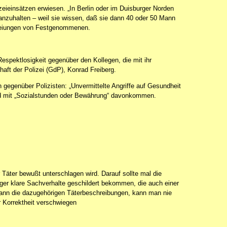
zeieinsätzen erwiesen. „In Berlin oder im Duisburger Norden
o anzuhalten – weil sie wissen, daß sie dann 40 oder 50 Mann
freiungen von Festgenommenen.
spektlosigkeit gegenüber den Kollegen, die mit ihr
haft der Polizei (GdP), Konrad Freiberg.
 gegenüber Polizisten: „Unvermittelte Angriffe auf Gesundheit
mand mit „Sozialstunden oder Bewährung“ davonkommen.
r Täter bewußt unterschlagen wird. Darauf sollte mal die
ger klare Sachverhalte geschildert bekommen, die auch einer
dann die dazugehörigen Täterbeschreibungen, kann man nie
r Korrektheit verschwiegen