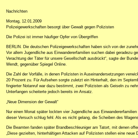
Nachrichten
Montag, 12.01.2009
Polizeigewerkschaften besorgt über Gewalt gegen Polizisten
Die Polizei ist immer häufiger Opfer von Übergriffen
BERLIN. Die deutschen Polizeigewerkschaften haben sich von der zunehme
Vor allem Jugendliche aus Einwandererfamilien suchen dabei geradezu gez
Verachtung der Täter für unsere Gesellschaft ausdrückt“, sagte der Bund
Wendt, gegenüber Spiegel Online.
Die Zahl der Vorfälle, in denen Polizisten in Auseinandersetzungen verw
20 Prozent zu. Für Aufsehen sorgte zuletzt ein Hinterhalt, den im Septemb
fingierter Notanruf war dazu bestimmt, zwei Polizisten als Geiseln zu ne
Unterfangen scheiterte jedoch bereits im Ansatz.
„Neue Dimension der Gewalt“
Nur einen Monat später lockten vier Jugendliche aus Einwandererfamilien 
dieser Versuch schlug fehl. Als es nicht gelang, die Scheiben des Wagens 
Die Beamten fanden später Brandbeschleuniger am Tatort, mit denen offen
„Diese gezielten, hinterhältigen Attacken auf Polizisten stellen eine neue 