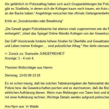
Als gefährlich im Polizeialltag haben sich auch Gruppenbildungen bei Poli
gibt es Stadtteile, in denen sich die Kollegen kaum noch trauen, ein Aut
an der Backe haben.“ Angehörige versuchen hier oftmals Gefangenenbe
Kritik an „Sozialstunden oder Bewährung“
„Die Gewalt gegen Polizeibeamte hat ebenso stark zugenommen wie die Re
einhergeht“, zitiert das Spiegel Online Wendts Kollegen von der Gewerksc
Der GdP-Vorsitzende forderte höhere Strafen für Überfälle und Gewalttaten
und Leben meiner Kollegen ... sind polizeilicher Alltag.“ Hier dürfe nie
<- Zurück zu: Startseite JUNGEFREIHEIT
Anzeige: 1 - 4 von 4.
Thorsten Wollschläger aus Hamm
Dienstag, 13-01-09 13:18
Es ist schon traurig, daß bei solchen Tatbekanntgaben die Nationalität de
Polizei bzw. die Gewerkschaften pochen und es durchsetzen, daß die Bür
wirklichen Aufklärung dienen. Wenn man Meldungen von Taten liest und 
mit einer Aufklärung rechnen. Wichtige Details werden aufgrund politische
Ano Nym aus ´m Walde