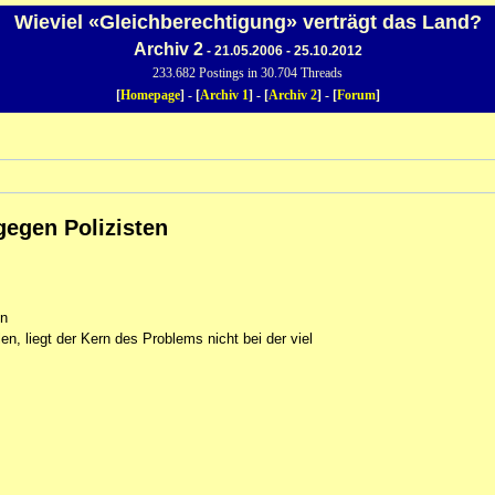
Wieviel «Gleichberechtigung» verträgt das Land?
Archiv 2
- 21.05.2006 - 25.10.2012
233.682 Postings in 30.704 Threads
[
Homepage
] - [
Archiv 1
] - [
Archiv 2
] - [
Forum
]
gegen Polizisten
en
 liegt der Kern des Problems nicht bei der viel