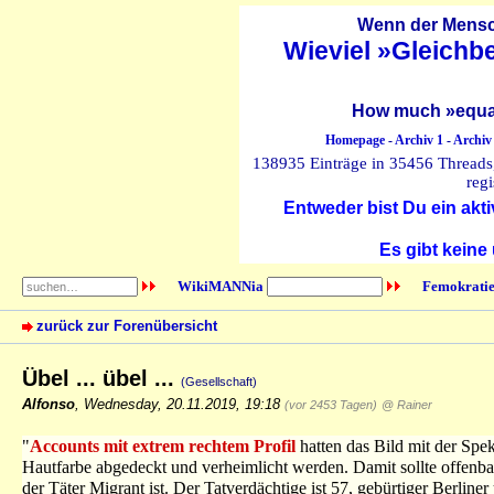
Wenn der Mensch
Wieviel »Gleichb
How much »equal
Homepage
-
Archiv 1
-
Archiv
138935 Einträge in 35456 Threads, 
regi
Entweder bist Du ein akti
Es gibt keine
WikiMANNia
Femokratie
zurück zur Forenübersicht
Übel ... übel ...
(Gesellschaft)
Alfonso
,
Wednesday, 20.11.2019, 19:18
(vor 2453 Tagen)
@ Rainer
"
Accounts mit extrem rechtem Profil
hatten das Bild mit der Spek
Hautfarbe abgedeckt und verheimlicht werden. Damit sollte offenb
der Täter Migrant ist. Der Tatverdächtige ist 57, gebürtiger Berlin