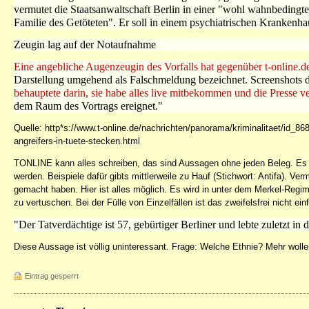
vermutet die Staatsanwaltschaft Berlin in einer "wohl wahnbeding
Familie des Getöteten". Er soll in einem psychiatrischen Krankenh
Zeugin lag auf der Notaufnahme
Eine angebliche Augenzeugin des Vorfalls hat gegenüber t-online.de 
Darstellung umgehend als Falschmeldung bezeichnet. Screenshots de
behauptete darin, sie habe alles live mitbekommen und die Presse v
dem Raum des Vortrags ereignet."
Quelle: http*s://www.t-online.de/nachrichten/panorama/kriminalitaet/id_8
angreifers-in-tuete-stecken.html
TONLINE kann alles schreiben, das sind Aussagen ohne jeden Beleg. Es i
werden. Beispiele dafür gibts mittlerweile zu Hauf (Stichwort: Antifa). V
gemacht haben. Hier ist alles möglich. Es wird in unter dem Merkel-Regi
zu vertuschen. Bei der Fülle von Einzelfällen ist das zweifelsfrei nicht ein
"Der Tatverdächtige ist 57, gebürtiger Berliner und lebte zuletzt i
Diese Aussage ist völlig uninteressant. Frage: Welche Ethnie? Mehr wollen
Eintrag gesperrt