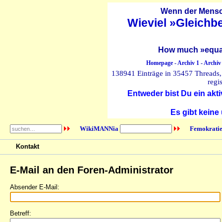
Wenn der Mensch
Wieviel »Gleichb
How much »equal
Homepage
-
Archiv 1
-
Archiv
138941 Einträge in 35457 Threads, 
regi
Entweder bist Du ein akti
Es gibt keine
WikiMANNia
Femokratie
Kontakt
E-Mail an den Foren-Administrator
Absender E-Mail:
Betreff: