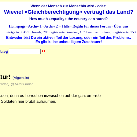
Wenn der Mensch zur MenschIn wird - oder:
Wieviel »Gleichberechtigung« verträgt das Land?
How much »equality« the country can stand?
Homepage
-
Archiv 1
-
Archiv 2
--
Hilfe
-
Regeln für dieses Forum
-
Über uns
 Einträge in 35451 Threads, 295 registrierte Benutzer, 153 Benutzer online (0 registrierte, 153 
Entweder bist Du ein aktiver Teil der Lösung, oder ein Teil des Problems.
Es gibt keine unbeteiligten Zuschauer!
blog
atur!
(Allgemein)
Tagen)
@ Vivat Gallien
ssen, denn es herrschen inzwischen auf der ganzen Erde
 Soldaten hier brutal aufräumen.