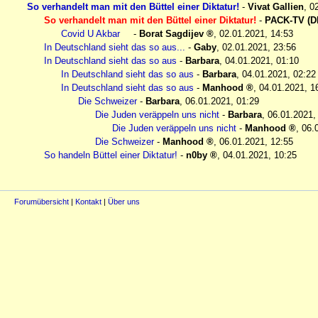
So verhandelt man mit den Büttel einer Diktatur!
-
Vivat Gallien
,
0
So verhandelt man mit den Büttel einer Diktatur!
-
PACK-TV (
Covid U Akbar
-
Borat Sagdijev
,
02.01.2021, 14:53
In Deutschland sieht das so aus...
-
Gaby
,
02.01.2021, 23:56
In Deutschland sieht das so aus
-
Barbara
,
04.01.2021, 01:10
In Deutschland sieht das so aus
-
Barbara
,
04.01.2021, 02:22
In Deutschland sieht das so aus
-
Manhood
,
04.01.2021, 1
Die Schweizer
-
Barbara
,
06.01.2021, 01:29
Die Juden veräppeln uns nicht
-
Barbara
,
06.01.2021,
Die Juden veräppeln uns nicht
-
Manhood
,
06.
Die Schweizer
-
Manhood
,
06.01.2021, 12:55
So handeln Büttel einer Diktatur!
-
n0by
,
04.01.2021, 10:25
Forumübersicht
|
Kontakt
|
Über uns