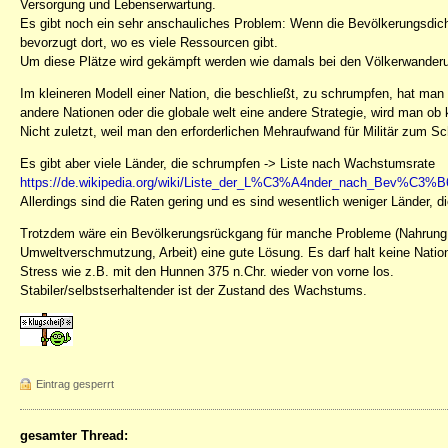
Versorgung und Lebenserwartung.
Es gibt noch ein sehr anschauliches Problem: Wenn die Bevölkerungsdicht
bevorzugt dort, wo es viele Ressourcen gibt.
Um diese Plätze wird gekämpft werden wie damals bei den Völkerwander
Im kleineren Modell einer Nation, die beschließt, zu schrumpfen, hat ma
andere Nationen oder die globale welt eine andere Strategie, wird man ob
Nicht zuletzt, weil man den erforderlichen Mehraufwand für Militär zum S
Es gibt aber viele Länder, die schrumpfen -> Liste nach Wachstumsrate
https://de.wikipedia.org/wiki/Liste_der_L%C3%A4nder_nach_Bev%C3%B
Allerdings sind die Raten gering und es sind wesentlich weniger Länder, 
Trotzdem wäre ein Bevölkerungsrückgang für manche Probleme (Nahrung,
Umweltverschmutzung, Arbeit) eine gute Lösung. Es darf halt keine Natio
Stress wie z.B. mit den Hunnen 375 n.Chr. wieder von vorne los.
Stabiler/selbstserhaltender ist der Zustand des Wachstums.
Eintrag gesperrt
gesamter Thread: