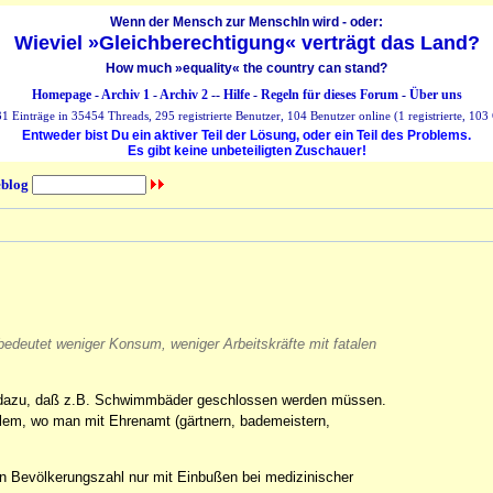
Wenn der Mensch zur MenschIn wird - oder:
Wieviel »Gleichberechtigung« verträgt das Land?
How much »equality« the country can stand?
Homepage
-
Archiv 1
-
Archiv 2
--
Hilfe
-
Regeln für dieses Forum
-
Über uns
 Einträge in 35454 Threads, 295 registrierte Benutzer, 104 Benutzer online (1 registrierte, 103 
Entweder bist Du ein aktiver Teil der Lösung, oder ein Teil des Problems.
Es gibt keine unbeteiligten Zuschauer!
blog
edeutet weniger Konsum, weniger Arbeitskräfte mit fatalen
h dazu, daß z.B. Schwimmbäder geschlossen werden müssen.
em, wo man mit Ehrenamt (gärtnern, bademeistern,
en Bevölkerungszahl nur mit Einbußen bei medizinischer