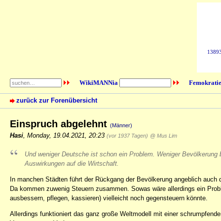
138931
WikiMANNia
Femokratie
zurück zur Forenübersicht
Einspruch abgelehnt
(Männer)
Hasi
,
Monday, 19.04.2021, 20:23
(vor 1937 Tagen)
@ Mus Lim
Und weniger Deutsche ist schon ein Problem. Weniger Bevölkerung b
Auswirkungen auf die Wirtschaft.
In manchen Städten führt der Rückgang der Bevölkerung angeblich auc
Da kommen zuwenig Steuern zusammen. Sowas wäre allerdings ein Probl
ausbessern, pflegen, kassieren) vielleicht noch gegensteuern könnte.
Allerdings funktioniert das ganz große Weltmodell mit einer schrumpfend