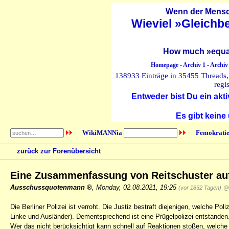
Wenn der Mensch
Wieviel »Gleichb
How much »equal
Homepage
-
Archiv 1
-
Archiv
138933 Einträge in 35455 Threads, 
regi
Entweder bist Du ein akti
Es gibt keine
WikiMANNia
Femokratie
zurück zur Forenübersicht
Eine Zusammenfassung von Reitschuster a
Ausschussquotenmann
,
Monday, 02.08.2021, 19:25
(vor 1832 Tagen)
@ 
Die Berliner Polizei ist verroht. Die Justiz bestraft diejenigen, welche Po
Linke und Ausländer). Dementsprechend ist eine Prügelpolizei entstanden.
Wer das nicht berücksichtigt kann schnell auf Reaktionen stoßen, welche e