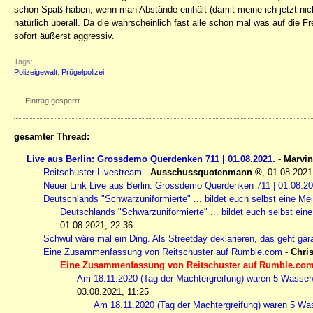
schon Spaß haben, wenn man Abstände einhält (damit meine ich jetzt nic
natürlich überall. Da die wahrscheinlich fast alle schon mal was auf die
sofort äußerst aggressiv.
Tags:
Polizeigewalt
,
Prügelpolizei
Eintrag gesperrt
gesamter Thread:
Live aus Berlin: Grossdemo Querdenken 711 | 01.08.2021.
-
Marvin
Reitschuster Livestream
-
Ausschussquotenmann
,
01.08.2021
Neuer Link Live aus Berlin: Grossdemo Querdenken 711 | 01.08.20
Deutschlands "Schwarzuniformierte" ... bildet euch selbst eine M
Deutschlands "Schwarzuniformierte" ... bildet euch selbst ei
01.08.2021, 22:36
Schwul wäre mal ein Ding. Als Streetday deklarieren, das geht gara
Eine Zusammenfassung von Reitschuster auf Rumble.com
-
Chris
Eine Zusammenfassung von Reitschuster auf Rumble.co
Am 18.11.2020 (Tag der Machtergreifung) waren 5 Wass
03.08.2021, 11:25
Am 18.11.2020 (Tag der Machtergreifung) waren 5 