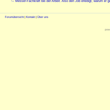
Messer-Fachkraft bei der Arbeit. Also den Job erledigt, warum er 
Forumübersicht
|
Kontakt
|
Über uns
powe