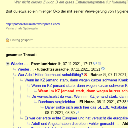
War nicht dieses Zyklon B ein gutes Entlausungsmittel für Kleidung?
Bist du etwa so ein miefiger Öko der mit seiner Verweigerung von Hygien
--
http://patriarchilluminat.wordpress.com/
Patriarchale Spülregeln
Eintrag gesperrt
gesamter Thread:
Wieder ...
-
PremiumHater
,
07.11.2021, 17:17
Wieder ...
-
tutnichtszursache
,
07.11.2021, 20:21
War Adolf Hitler überhaupt schuldfähig?
-
Rainer
,
07.11.2021,
Wenn im KZ jemand starb, dann wegen kurzer schwerer Krank
Wenn im KZ jemand starb, dann wegen kurzer schwerer K
Wenn im KZ jemand starb, dann wegen kurzer sch
Du verwechselst da was. Wenn im KZ jemand starb, dann w
Durchaus vergleichbar.
-
El Hotzo
,
08.11.2021, 07:38
Daher sollte sich auch hier das SELBE Vokabular d
08.11.2021, 08:30
Er war der erste echte Europäer und hat versucht die europäis
Adolf und Angela haben dieselben Fehler gemacht ...
-
Ald