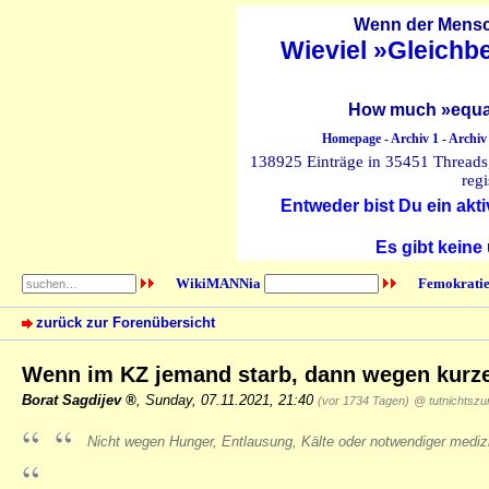
Wenn der Mensch
Wieviel »Gleichb
How much »equal
Homepage
-
Archiv 1
-
Archiv
138925 Einträge in 35451 Threads, 
regi
Entweder bist Du ein akti
Es gibt keine
WikiMANNia
Femokratie
zurück zur Forenübersicht
Wenn im KZ jemand starb, dann wegen kurz
Borat Sagdijev
,
Sunday, 07.11.2021, 21:40
(vor 1734 Tagen)
@ tutnichtsz
Nicht wegen Hunger, Entlausung, Kälte oder notwendiger mediz