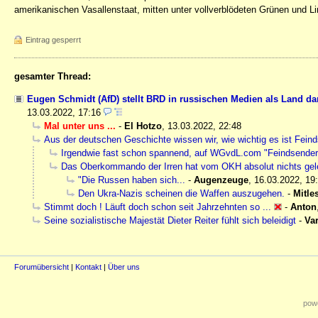
amerikanischen Vasallenstaat, mitten unter vollverblödeten Grünen und L
Eintrag gesperrt
gesamter Thread:
Eugen Schmidt (AfD) stellt BRD in russischen Medien als Land da
13.03.2022, 17:16
Mal unter uns ...
-
El Hotzo
,
13.03.2022, 22:48
Aus der deutschen Geschichte wissen wir, wie wichtig es ist Fein
Irgendwie fast schon spannend, auf WGvdL.com "Feindsender"
Das Oberkommando der Irren hat vom OKH absolut nichts gele
"Die Russen haben sich...
-
Augenzeuge
,
16.03.2022, 19
Den Ukra-Nazis scheinen die Waffen auszugehen.
-
Mitle
Stimmt doch ! Läuft doch schon seit Jahrzehnten so ...
-
Anton
Seine sozialistische Majestät Dieter Reiter fühlt sich beleidigt
-
Va
Forumübersicht
|
Kontakt
|
Über uns
powe