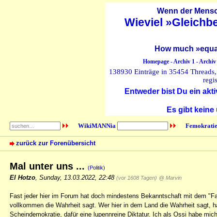
Wenn der Mensch
Wieviel »Gleichb
How much »equal
Homepage
-
Archiv 1
-
Archiv
138930 Einträge in 35454 Threads, 
regi
Entweder bist Du ein akti
Es gibt keine
WikiMANNia
Femokratie
zurück zur Forenübersicht
Mal unter uns ...
(Politik)
El Hotzo
,
Sunday, 13.03.2022, 22:48
(vor 1608 Tagen)
@ Marvin
Fast jeder hier im Forum hat doch mindestens Bekanntschaft mit dem "F
vollkommen die Wahrheit sagt. Wer hier in dem Land die Wahrheit sagt, h
Scheindemokratie, dafür eine lupennreine Diktatur. Ich als Ossi habe mich 