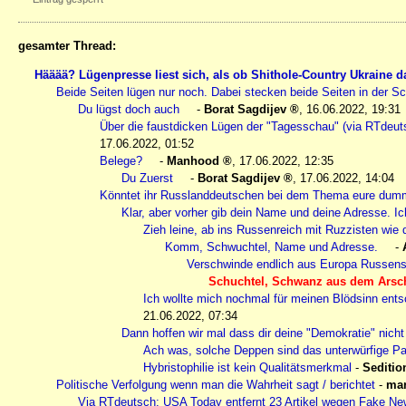
gesamter Thread:
Hääää? Lügenpresse liest sich, als ob Shithole-Country Ukraine 
Beide Seiten lügen nur noch. Dabei stecken beide Seiten in der Sc
Du lügst doch auch
-
Borat Sagdijev
,
16.06.2022, 19:31
Über die faustdicken Lügen der "Tagesschau" (via RTdeu
17.06.2022, 01:52
Belege?
-
Manhood
,
17.06.2022, 12:35
Du Zuerst
-
Borat Sagdijev
,
17.06.2022, 14:04
Könntet ihr Russlanddeutschen bei dem Thema eure dum
Klar, aber vorher gib dein Name und deine Adresse. Ic
Zieh leine, ab ins Russenreich mit Ruzzisten wie d
Komm, Schwuchtel, Name und Adresse.
-
Verschwinde endlich aus Europa Russen
Schuchtel, Schwanz aus dem Arsc
Ich wollte mich nochmal für meinen Blödsinn ents
21.06.2022, 07:34
Dann hoffen wir mal dass dir deine "Demokratie" nich
Ach was, solche Deppen sind das unterwürfige Pa
Hybristophilie ist kein Qualitätsmerkmal
-
Seditio
Politische Verfolgung wenn man die Wahrheit sagt / berichtet
-
mar
Via RTdeutsch: USA Today entfernt 23 Artikel wegen Fake New