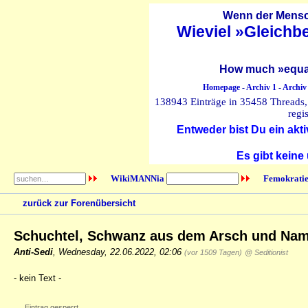
Wenn der Mensch
Wieviel »Gleichb
How much »equal
Homepage
-
Archiv 1
-
Archiv
138943 Einträge in 35458 Threads, 
regi
Entweder bist Du ein akti
Es gibt keine
WikiMANNia
Femokratie
zurück zur Forenübersicht
Schuchtel, Schwanz aus dem Arsch und Nam
Anti-Sedi
,
Wednesday, 22.06.2022, 02:06
(vor 1509 Tagen)
@ Seditionist
- kein Text -
Eintrag gesperrt