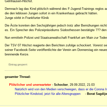
Gelnhausen-Höchst.
Demnach lag das Kind plötzlich während des F-Jugend-Trainings reglos au
die den leblosen Jungen sofort in ein Krankenhaus gebracht hätten.
Junge stirbt in Frankfurter Klinik
Die Ärzte konnten den Sechsjährigen jedoch trotz aller Bemühungen nicht 
es. Ein Sprecher des Polizeipräsidiums Südosthessen bestätigte ??? den
Nun ermitteln Polizei und Staatsanwaltschaft Frankfurt am Main zur Todes
Der TSV 07 Höchst reagierte den Berichten zufolge schockiert. Vorerst se
seiner Facebook-Seite veröffentlichte der Verein am Donnerstag ein neues
brennende Kerze.
Eintrag gesperrt
gesamter Thread:
Plötzlicher und unerwarteter
-
Schocker
,
29.09.2022, 21:03
Natürlich wird von den Medien verschwiegen, dass er die Corona I
Plötzlicher Kindstod, jetzt für alle Altersgruppen
-
Borat Sagdij