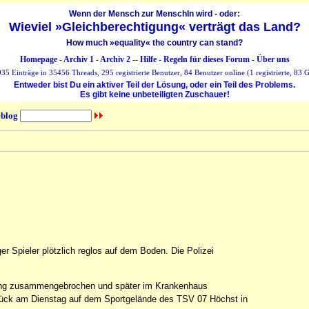
Wenn der Mensch zur MenschIn wird - oder:
Wieviel »Gleichberechtigung« verträgt das Land?
How much »equality« the country can stand?
Homepage
-
Archiv 1
-
Archiv 2
--
Hilfe
-
Regeln für dieses Forum
-
Über uns
35 Einträge in 35456 Threads, 295 registrierte Benutzer, 84 Benutzer online (1 registrierte, 83 G
Entweder bist Du ein aktiver Teil der Lösung, oder ein Teil des Problems.
Es gibt keine unbeteiligten Zuschauer!
blog
r Spieler plötzlich reglos auf dem Boden. Die Polizei
ining zusammengebrochen und später im Krankenhaus
glück am Dienstag auf dem Sportgelände des TSV 07 Höchst in