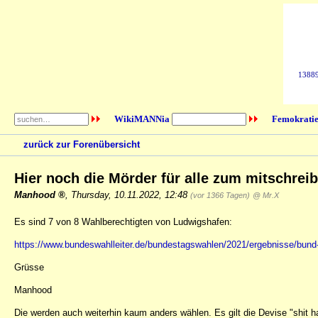
138896
WikiMANNia
Femokratie
zurück zur Forenübersicht
Hier noch die Mörder für alle zum mitschrei
Manhood
,
Thursday, 10.11.2022, 12:48
(vor 1366 Tagen)
@ Mr.X
Es sind 7 von 8 Wahlberechtigten von Ludwigshafen:
https://www.bundeswahlleiter.de/bundestagswahlen/2021/ergebnisse/bund-
Grüsse
Manhood
Die werden auch weiterhin kaum anders wählen. Es gilt die Devise "shit 