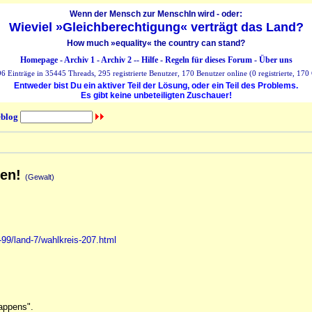
Wenn der Mensch zur MenschIn wird - oder:
Wieviel »Gleichberechtigung« verträgt das Land?
How much »equality« the country can stand?
Homepage
-
Archiv 1
-
Archiv 2
--
Hilfe
-
Regeln für dieses Forum
-
Über uns
 Einträge in 35445 Threads, 295 registrierte Benutzer, 170 Benutzer online (0 registrierte, 170 
Entweder bist Du ein aktiver Teil der Lösung, oder ein Teil des Problems.
Es gibt keine unbeteiligten Zuschauer!
blog
ben!
(Gewalt)
99/land-7/wahlkreis-207.html
happens".