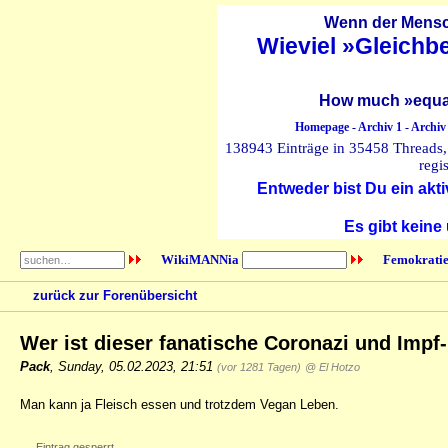
Wenn der Mensch
Wieviel »Gleichb
How much »equal
Homepage
-
Archiv 1
-
Archiv
138943 Einträge in 35458 Threads, 
regi
Entweder bist Du ein akti
Es gibt keine
WikiMANNia
Femokratie
zurück zur Forenübersicht
Wer ist dieser fanatische Coronazi und Impf
Pack
,
Sunday, 05.02.2023, 21:51
(vor 1281 Tagen)
@ El Hotzo
Man kann ja Fleisch essen und trotzdem Vegan Leben.
Eintrag gesperrt