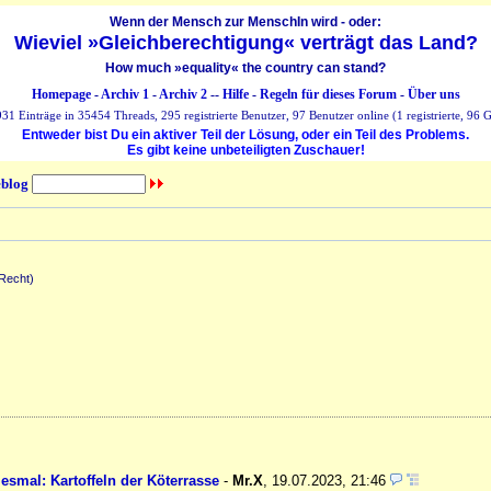
Wenn der Mensch zur MenschIn wird - oder:
Wieviel »Gleichberechtigung« verträgt das Land?
How much »equality« the country can stand?
Homepage
-
Archiv 1
-
Archiv 2
--
Hilfe
-
Regeln für dieses Forum
-
Über uns
31 Einträge in 35454 Threads, 295 registrierte Benutzer, 97 Benutzer online (1 registrierte, 96 G
Entweder bist Du ein aktiver Teil der Lösung, oder ein Teil des Problems.
Es gibt keine unbeteiligten Zuschauer!
blog
Recht)
smal: Kartoffeln der Köterrasse
-
Mr.X
,
19.07.2023, 21:46