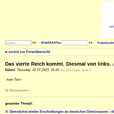
1389
WikiMANNia
Femokratie
zurück zur Forenübersicht
Das vierte Reich kommt. Diesmal von links.
(
Günni
,
Thursday, 20.07.2023, 19:15
(vor 1115 Tagen)
@ Mr.X
- kein Text -
Eintrag gesperrt
gesamter Thread:
Demnächst wieder Erschießungen an deutschen Grenzmauern - die