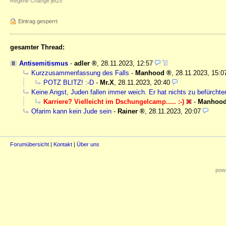
Regime Change jetzt!
Eintrag gesperrt
gesamter Thread:
Antisemitismus
-
adler
,
28.11.2023, 12:57
Kurzzusammenfassung des Falls
-
Manhood
,
28.11.2023, 15:0
POTZ BLITZ! :-D
-
Mr.X
,
28.11.2023, 20:40
Keine Angst, Juden fallen immer weich. Er hat nichts zu befürchte
Karriere? Vielleicht im Dschungelcamp..... :-)
-
Manhoo
Ofarim kann kein Jude sein
-
Rainer
,
28.11.2023, 20:07
Forumübersicht
|
Kontakt
|
Über uns
powe