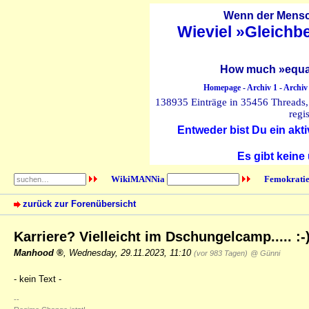
Wenn der Mensch
Wieviel »Gleichb
How much »equal
Homepage
-
Archiv 1
-
Archiv
138935 Einträge in 35456 Threads, 
regi
Entweder bist Du ein akti
Es gibt keine
WikiMANNia
Femokratie
zurück zur Forenübersicht
Karriere? Vielleicht im Dschungelcamp..... :-
Manhood
,
Wednesday, 29.11.2023, 11:10
(vor 983 Tagen)
@ Günni
- kein Text -
--