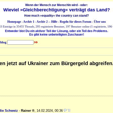
Wenn der Mensch zur MenschIn wird - oder:
Wieviel »Gleichberechtigung« verträgt das Land?
How much »equality« the country can stand?
Homepage
-
Archiv 1
-
Archiv 2
--
Hilfe
-
Regeln für dieses Forum
-
Über uns
 Einträge in 35455 Threads, 295 registrierte Benutzer, 197 Benutzer online (1 registrierte, 196 
Entweder bist Du ein aktiver Teil der Lösung, oder ein Teil des Problems.
Es gibt keine unbeteiligten Zuschauer!
blog
 jetzt auf Ukrainer zum Bürgergeld abgreifen
die Schweiz
-
Rainer
,
14.02.2024, 00:36