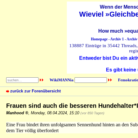
Wenn der Mensch
Wieviel »Gleichb
How much »equal
Homepage
-
Archiv 1
-
Archiv
138887 Einträge in 35442 Threads, 
regi
Entweder bist Du ein akti
Es gibt keine
WikiMANNia
Femokratie
zurück zur Forenübersicht
Frauen sind auch die besseren Hundehalter
Manhood
,
Monday, 08.04.2024, 15:10
(vor 850 Tagen)
Eine Frau bindet ihren unfolgsamen Sennenhund hinten an den Subaru 
dem Tier völlig überfordert