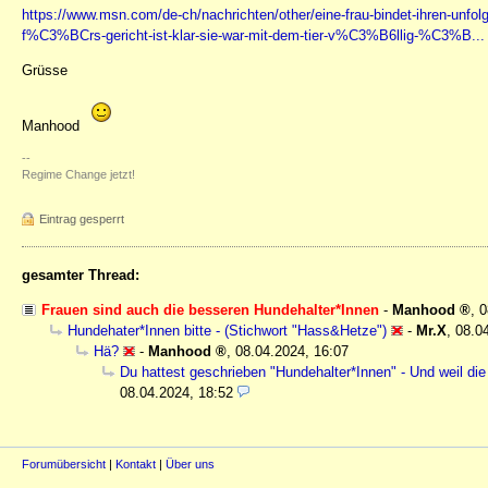
https://www.msn.com/de-ch/nachrichten/other/eine-frau-bindet-ihren-unfo
f%C3%BCrs-gericht-ist-klar-sie-war-mit-dem-tier-v%C3%B6llig-%C3%B...
Grüsse
Manhood
--
Regime Change jetzt!
Eintrag gesperrt
gesamter Thread:
Frauen sind auch die besseren Hundehalter*Innen
-
Manhood
,
0
Hundehater*Innen bitte - (Stichwort "Hass&Hetze")
-
Mr.X
,
08.0
Hä?
-
Manhood
,
08.04.2024, 16:07
Du hattest geschrieben "Hundehalter*Innen" - Und weil die
08.04.2024, 18:52
Forumübersicht
|
Kontakt
|
Über uns