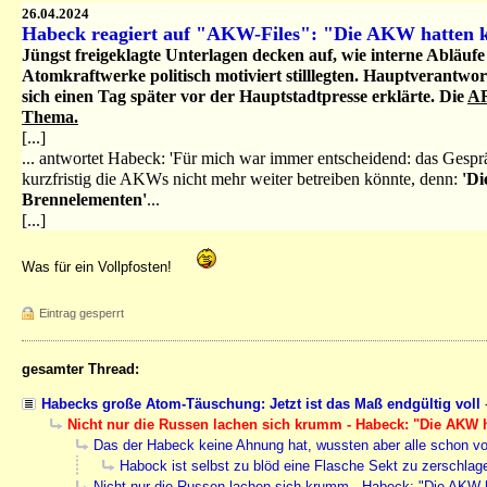
26.04.2024
Habeck reagiert auf "AKW-Files": "Die AKW hatten k
Jüngst freigeklagte Unterlagen decken auf, wie interne Abläufe
Atomkraftwerke politisch motiviert stilllegten. Hauptverantwo
sich einen Tag später vor der Hauptstadtpresse erklärte. Die
AR
Thema.
[...]
... antwortet Habeck: 'Für mich war immer entscheidend: das Gesprä
kurzfristig die AKWs nicht mehr weiter betreiben könnte, denn:
'Di
Brennelementen'
...
[...]
Was für ein Vollpfosten!
Eintrag gesperrt
gesamter Thread:
Habecks große Atom-Täuschung: Jetzt ist das Maß endgültig voll
Nicht nur die Russen lachen sich krumm - Habeck: "Die AKW ha
Das der Habeck keine Ahnung hat, wussten aber alle schon vo
Habock ist selbst zu blöd eine Flasche Sekt zu zerschlag
Nicht nur die Russen lachen sich krumm - Habeck: "Die AKW h