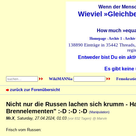
Wenn der Mensch
Wieviel »Gleichb
How much »equal
Homepage
-
Archiv 1
-
Archiv
138890 Einträge in 35442 Threads, 
regi
Entweder bist Du ein akti
Es gibt keine
WikiMANNia
Femokratie
zurück zur Forenübersicht
Nicht nur die Russen lachen sich krumm - H
Brennelementen" :-D :-D :-D
(Manipulation)
Mr.X
,
Saturday, 27.04.2024, 01:03
(vor 832 Tagen)
@ Marvin
Frisch vom Russen: