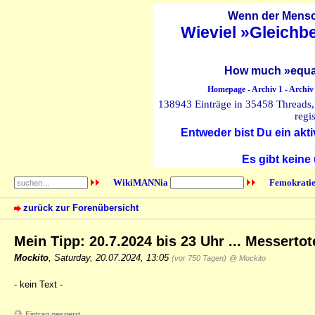
Wenn der Mensch
Wieviel »Gleichb
How much »equal
Homepage
-
Archiv 1
-
Archiv
138943 Einträge in 35458 Threads, 
regi
Entweder bist Du ein akti
Es gibt keine
WikiMANNia
Femokratie
zurück zur Forenübersicht
Mein Tipp: 20.7.2024 bis 23 Uhr ... Messertot
Mockito
,
Saturday, 20.07.2024, 13:05
(vor 750 Tagen)
@ Mockito
- kein Text -
Eintrag gesperrt