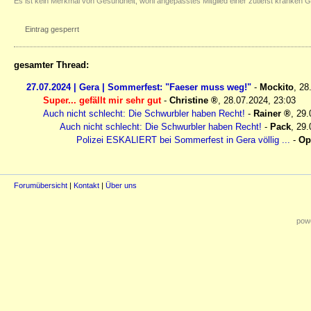
Es ist kein Merkmal von Gesundheit, wohl angepasstes Mitglied einer zutiefst kranken G
Eintrag gesperrt
gesamter Thread:
27.07.2024 | Gera | Sommerfest: "Faeser muss weg!"
-
Mockito
,
28
Super... gefällt mir sehr gut
-
Christine
,
28.07.2024, 23:03
Auch nicht schlecht: Die Schwurbler haben Recht!
-
Rainer
,
29.
Auch nicht schlecht: Die Schwurbler haben Recht!
-
Pack
,
29.
Polizei ESKALIERT bei Sommerfest in Gera völlig ...
-
Op
Forumübersicht
|
Kontakt
|
Über uns
powe