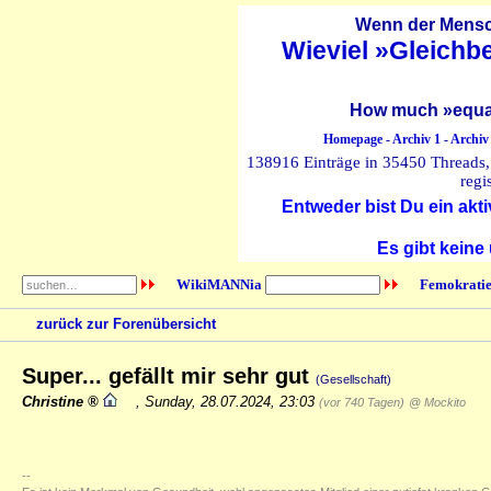
Wenn der Mensch
Wieviel »Gleichb
How much »equal
Homepage
-
Archiv 1
-
Archiv
138916 Einträge in 35450 Threads, 
regi
Entweder bist Du ein akti
Es gibt keine
WikiMANNia
Femokratie
zurück zur Forenübersicht
Super... gefällt mir sehr gut
(Gesellschaft)
Christine
,
Sunday, 28.07.2024, 23:03
(vor 740 Tagen)
@ Mockito
--