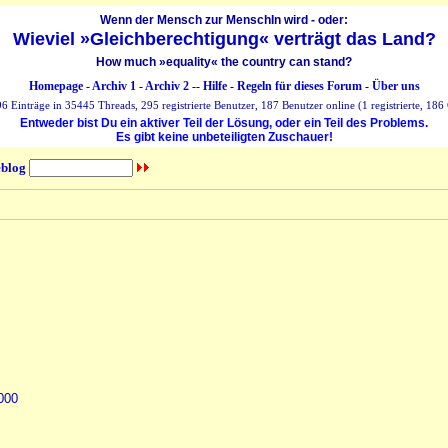
Wenn der Mensch zur MenschIn wird - oder:
Wieviel »Gleichberechtigung« verträgt das Land?
How much »equality« the country can stand?
Homepage
-
Archiv 1
-
Archiv 2
--
Hilfe
-
Regeln für dieses Forum
-
Über uns
 Einträge in 35445 Threads, 295 registrierte Benutzer, 187 Benutzer online (1 registrierte, 186 
Entweder bist Du ein aktiver Teil der Lösung, oder ein Teil des Problems.
Es gibt keine unbeteiligten Zuschauer!
blog
000