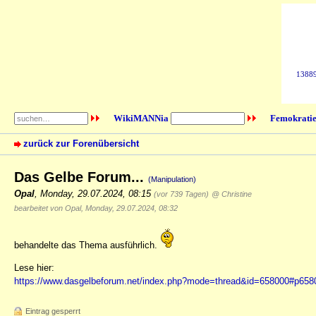
138896
WikiMANNia
Femokratie
zurück zur Forenübersicht
Das Gelbe Forum...
(Manipulation)
Opal
,
Monday, 29.07.2024, 08:15
(vor 739 Tagen)
@ Christine
bearbeitet von Opal, Monday, 29.07.2024, 08:32
behandelte das Thema ausführlich.
Lese hier:
https://www.dasgelbeforum.net/index.php?mode=thread&id=658000#p658
Eintrag gesperrt