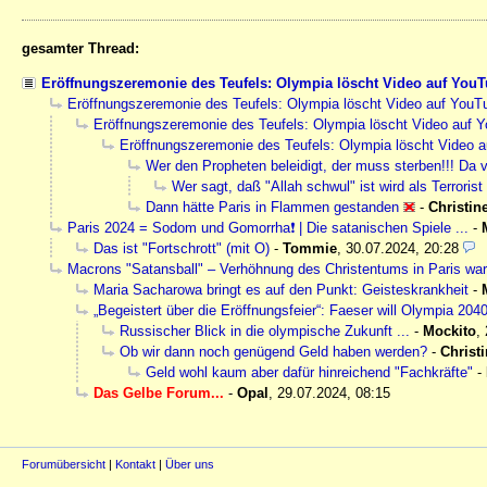
gesamter Thread:
Eröffnungszeremonie des Teufels: Olympia löscht Video auf You
Eröffnungszeremonie des Teufels: Olympia löscht Video auf YouT
Eröffnungszeremonie des Teufels: Olympia löscht Video auf 
Eröffnungszeremonie des Teufels: Olympia löscht Video 
Wer den Propheten beleidigt, der muss sterben!!! Da 
Wer sagt, daß "Allah schwul" ist wird als Terrori
Dann hätte Paris in Flammen gestanden
-
Christin
Paris 2024 = Sodom und Gomorrha❗ | Die satanischen Spiele ...
-
Das ist "Fortschrott" (mit O)
-
Tommie
,
30.07.2024, 20:28
Macrons "Satansball" – Verhöhnung des Christentums in Paris war 
Maria Sacharowa bringt es auf den Punkt: Geisteskrankheit
-
„Begeistert über die Eröffnungsfeier“: Faeser will Olympia 20
Russischer Blick in die olympische Zukunft ...
-
Mockito
,
Ob wir dann noch genügend Geld haben werden?
-
Christ
Geld wohl kaum aber dafür hinreichend "Fachkräfte"
-
Das Gelbe Forum...
-
Opal
,
29.07.2024, 08:15
Forumübersicht
|
Kontakt
|
Über uns