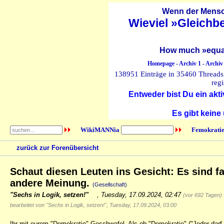
Wenn der Mensch
Wieviel »Gleichb
How much »equal
Homepage
-
Archiv 1
-
Archiv
138951 Einträge in 35460 Threads, 
regi
Entweder bist Du ein akti
Es gibt keine
WikiMANNia
Femokratie
zurück zur Forenübersicht
Schaut diesen Leuten ins Gesicht: Es sind fa
andere Meinung.
(Gesellschaft)
"Sechs in Logik, setzen!"
,
Tuesday, 17.09.2024, 02:47
(vor 692 Tagen)
bearbeitet von "Sechs in Logik, setzen!", Tuesday, 17.09.2024, 03:00
Ihr mit eurem "Demokratie"-Geschwafel. Als ob "Demokratie" ("Jeder darf a