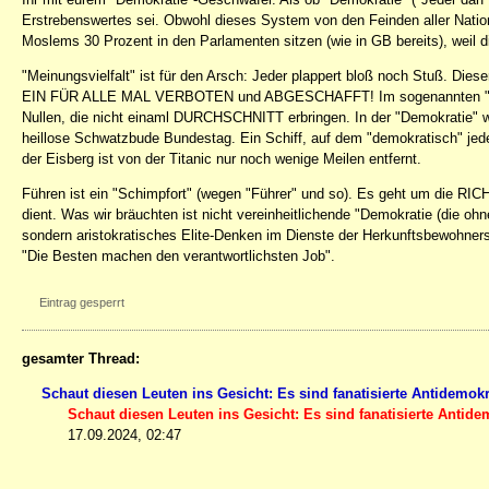
Erstrebenswertes sei. Obwohl dieses System von den Feinden aller Natione
Moslems 30 Prozent in den Parlamenten sitzen (wie in GB bereits), weil d
"Meinungsvielfalt" ist für den Arsch: Jeder plappert bloß noch Stuß. Die
EIN FÜR ALLE MAL VERBOTEN und ABGESCHAFFT! Im sogenannten "Bunde
Nullen, die nicht einaml DURCHSCHNITT erbringen. In der "Demokratie" w
heillose Schwatzbude Bundestag. Ein Schiff, auf dem "demokratisch" jeder
der Eisberg ist von der Titanic nur noch wenige Meilen entfernt.
Führen ist ein "Schimpfort" (wegen "Führer" und so). Es geht um die RI
dient. Was wir bräuchten ist nicht vereinheitlichende "Demokratie (die oh
sondern aristokratisches Elite-Denken im Dienste der Herkunftsbewohner
"Die Besten machen den verantwortlichsten Job".
Eintrag gesperrt
gesamter Thread:
Schaut diesen Leuten ins Gesicht: Es sind fanatisierte Antidemok
Schaut diesen Leuten ins Gesicht: Es sind fanatisierte Antid
17.09.2024, 02:47