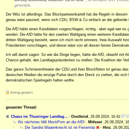
gewesen.
Der Witz ist allerdings: Das Blockparteienkartell hat die Regeln in diesem 
genau wäre passiert, wenn sich CDU, BSW & Co einfach an die geltende 
Die AfD hätte einen Kandidaten
vorgeschlagen
, richtig - aber egal wer e
worden. Die AfD hätte für den zweiten Wahlgang einen weiteren Kandidate
dritten Wahlgang besteht, wenn ich mich recht erinnere, freie Auswahl hin
Präsidenten vorschlagen, und dieser wäre von all diesen feinen Demokra
Ich will damit sagen: So wie die Dinge liegen, hätte die AfD, obwohl mit 
Chance gehabt, den Landtagspräsidenten zu stellen: Die Koalition der Verli
Das ganze Schmierentheater der CDU und ihrer Blockflöten ist genau das:
deutschen Medien die einzige Partei durch den Dreck zu ziehen, die sich 
demokratischen Spielregeln halten wollte.
Eintrag gesperrt
gesamter Thread:
Chaos im Thueringer Landtag...
-
Ossifeind
,
26.09.2024, 16:42
Als nächstes fällt MeckPom an die AfD!
-
Mitleser
,
26.09.2024, 1
Die Sandra Wagenknecht ist ne Fiesemöp
-
Hinz
,
26.09.20