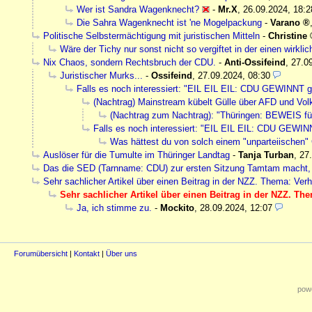
Wer ist Sandra Wagenknecht?
-
Mr.X
,
26.09.2024, 18:2
Die Sahra Wagenknecht ist 'ne Mogelpackung
-
Varano
Politische Selbstermächtigung mit juristischen Mitteln
-
Christine
Wäre der Tichy nur sonst nicht so vergiftet in der einen wirkli
Nix Chaos, sondern Rechtsbruch der CDU.
-
Anti-Ossifeind
,
27.0
Juristischer Murks...
-
Ossifeind
,
27.09.2024, 08:30
Falls es noch interessiert: "EIL EIL EIL: CDU GEWINNT 
(Nachtrag) Mainstream kübelt Gülle über AFD und Volk
(Nachtrag zum Nachtrag): "Thüringen: BEWEIS f
Falls es noch interessiert: "EIL EIL EIL: CDU GEWI
Was hättest du von solch einem "unparteiischen" 
Auslöser für die Tumulte im Thüringer Landtag
-
Tanja Turban
,
27
Das die SED (Tarnname: CDU) zur ersten Sitzung Tamtam macht, h
Sehr sachlicher Artikel über einen Beitrag in der NZZ. Thema: Ver
Sehr sachlicher Artikel über einen Beitrag in der NZZ. T
Ja, ich stimme zu.
-
Mockito
,
28.09.2024, 12:07
Forumübersicht
|
Kontakt
|
Über uns
powe