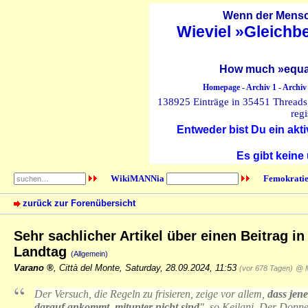
Wenn der Mensch
Wieviel »Gleichb
How much »equal
Homepage
-
Archiv 1
-
Archiv
138925 Einträge in 35451 Threads, 
regi
Entweder bist Du ein akti
Es gibt keine
WikiMANNia
Femokratie
zurück zur Forenübersicht
Sehr sachlicher Artikel über einen Beitrag 
Landtag
(Allgemein)
Varano
,
Città del Monte
,
Saturday, 28.09.2024, 11:53
(vor 678 Tagen)
@ M
Der Versuch, die Regeln zu frisieren, zeige vor allem,
dass jene
darauf ankommt, mitunter nicht sind
", so Keilani. Der Donne