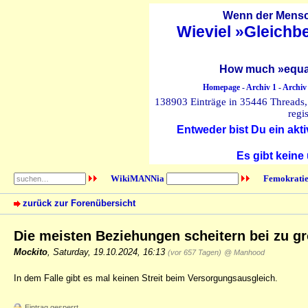
Wenn der Mensch
Wieviel »Gleichb
How much »equal
Homepage
-
Archiv 1
-
Archiv
138903 Einträge in 35446 Threads, 
regi
Entweder bist Du ein akti
Es gibt keine
WikiMANNia
Femokratie
zurück zur Forenübersicht
Die meisten Beziehungen scheitern bei zu g
Mockito
,
Saturday, 19.10.2024, 16:13
(vor 657 Tagen)
@ Manhood
In dem Falle gibt es mal keinen Streit beim Versorgungsausgleich.
Eintrag gesperrt