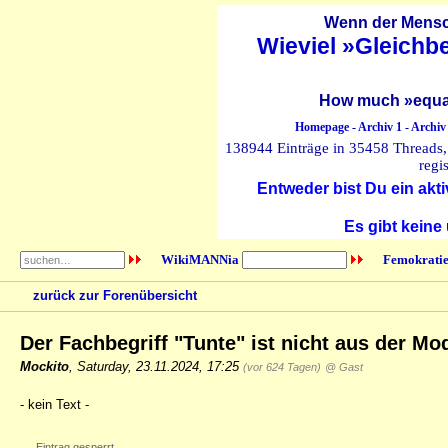
Wenn der Mensch
Wieviel »Gleichb
How much »equal
Homepage
-
Archiv 1
-
Archiv
138944 Einträge in 35458 Threads, 
regi
Entweder bist Du ein akti
Es gibt keine
WikiMANNia
Femokratie
zurück zur Forenübersicht
Der Fachbegriff "Tunte" ist nicht aus der 
Mockito
,
Saturday, 23.11.2024, 17:25
(vor 624 Tagen)
@ Gast
- kein Text -
Eintrag gesperrt