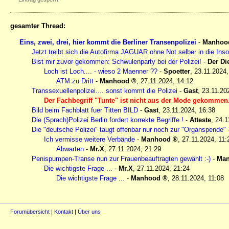
gesamter Thread:
Eins, zwei, drei, hier kommt die Berliner Transenpolizei
-
Manhoo
Jetzt treibt sich die Autofirma JAGUAR ohne Not selber in die Inso
Bist mir zuvor gekommen: Schwulenparty bei der Polizei!
-
Der Di
Loch ist Loch.... - wieso 2 Maenner ??
-
Spoetter
,
23.11.2024,
ATM zu Dritt
-
Manhood
,
27.11.2024, 14:12
Transsexuellenpolizei.... sonst kommt die Polizei
-
Gast
,
23.11.20
Der Fachbegriff "Tunte" ist nicht aus der Mode gekommen
Bild beim Fachblatt fuer Titten BILD
-
Gast
,
23.11.2024, 16:38
Die (Sprach)Polizei Berlin fordert korrekte Begriffe !
-
Atteste
,
24.1
Die "deutsche Polizei" taugt offenbar nur noch zur "Organspende"
Ich vermisse weitere Verbände
-
Manhood
,
27.11.2024, 11:
Abwarten
-
Mr.X
,
27.11.2024, 21:29
Penispumpen-Transe nun zur Frauenbeauftragten gewählt :-)
-
Ma
Die wichtigste Frage ...
-
Mr.X
,
27.11.2024, 21:24
Die wichtigste Frage ...
-
Manhood
,
28.11.2024, 11:08
Forumübersicht
|
Kontakt
|
Über uns