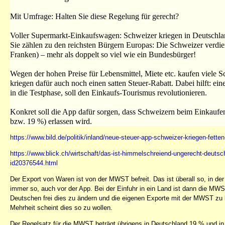
Mit Umfrage: Halten Sie diese Regelung für gerecht?
Voller Supermarkt-Einkaufswagen: Schweizer kriegen in Deutschlan
Sie zählen zu den reichsten Bürgern Europas: Die Schweizer verdi
Franken) – mehr als doppelt so viel wie ein Bundesbürger!
Wegen der hohen Preise für Lebensmittel, Miete etc. kaufen viele S
kriegen dafür auch noch einen satten Steuer-Rabatt. Dabei hilft: e
in die Testphase, soll den Einkaufs-Tourismus revolutionieren.
Konkret soll die App dafür sorgen, dass Schweizern beim Einkaufe
bzw. 19 %) erlassen wird.
https://www.bild.de/politik/inland/neue-steuer-app-schweizer-kriegen-fet
https://www.blick.ch/wirtschaft/das-ist-himmelschreiend-ungerecht-deutsch
id20376544.html
Der Export von Waren ist von der MWST befreit. Das ist überall so, in d
immer so, auch vor der App. Bei der Einfuhr in ein Land ist dann die MWS
Deutschen frei dies zu ändern und die eigenen Exporte mit der MWST zu be
Mehrheit scheint dies so zu wollen.
Der Regelsatz für die MWST beträgt übrigens in Deutschland 19 % und in