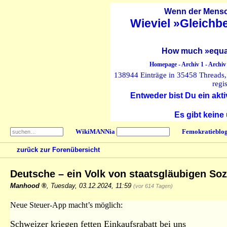
Wenn der Mensch
Wieviel »Gleichb
How much »equal
Homepage
-
Archiv 1
-
Archiv
138944 Einträge in 35458 Threads, 
regi
Entweder bist Du ein akti
Es gibt keine
WikiMANNia
Femokratieblo
zurück zur Forenübersicht
Deutsche – ein Volk von staatsgläubigen So
Manhood
,
Tuesday, 03.12.2024, 11:59
(vor 614 Tagen)
Neue Steuer-App macht’s möglich:
Schweizer kriegen fetten Einkaufsrabatt bei uns