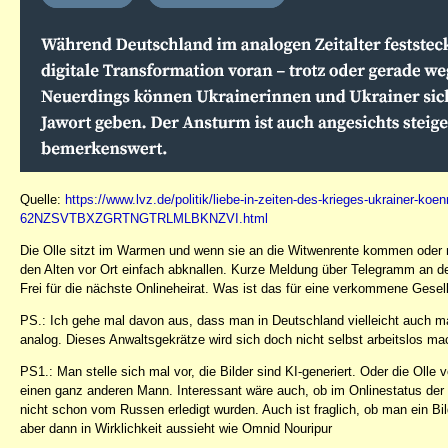
Quelle:
https://www.lvz.de/politik/liebe-in-zeiten-des-krieges-ukrainer-koen
62NZSVTBXZGRTNGTRLMLBKNZVI.html
Die Olle sitzt im Warmen und wenn sie an die Witwenrente kommen oder m
den Alten vor Ort einfach abknallen. Kurze Meldung über Telegramm an d
Frei für die nächste Onlineheirat. Was ist das für eine verkommene Gesel
PS.: Ich gehe mal davon aus, dass man in Deutschland vielleicht auch m
analog. Dieses Anwaltsgekrätze wird sich doch nicht selbst arbeitslos ma
PS1.: Man stelle sich mal vor, die Bilder sind KI-generiert. Oder die Olle 
einen ganz anderen Mann. Interessant wäre auch, ob im Onlinestatus der
nicht schon vom Russen erledigt wurden. Auch ist fraglich, ob man ein Bi
aber dann in Wirklichkeit aussieht wie Omnid Nouripur