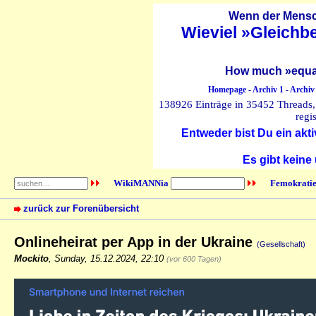
Wenn der Mensch
Wieviel »Gleichb
How much »equal
Homepage
-
Archiv 1
-
Archiv
138926 Einträge in 35452 Threads, 
regi
Entweder bist Du ein akti
Es gibt keine
WikiMANNia
Femokratie
zurück zur Forenübersicht
Onlineheirat per App in der Ukraine
(Gesellschaft)
Mockito
,
Sunday, 15.12.2024, 22:10
(vor 600 Tagen)