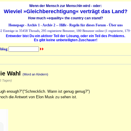
Wenn der Mensch zur MenschIn wird - oder:
Wieviel »Gleichberechtigung« verträgt das Land?
How much »equality« the country can stand?
Homepage
-
Archiv 1
-
Archiv 2
--
Hilfe
-
Regeln für dieses Forum
-
Über uns
 Einträge in 35458 Threads, 295 registrierte Benutzer, 180 Benutzer online (1 registrierte, 179 
Entweder bist Du ein aktiver Teil der Lösung, oder ein Teil des Problems.
Es gibt keine unbeteiligten Zuschauer!
blog
die Wahl
(Mord an Kindern)
6 Tagen)
nough enough?"("Schrecklich. Wann ist genug genug?")
r noch die Antwort von Elon Musk zu sehen ist.