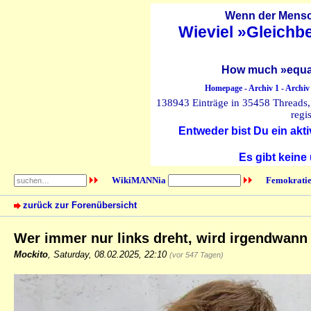
Wenn der Mensch
Wieviel »Gleichb
How much »equal
Homepage
-
Archiv 1
-
Archiv
138943 Einträge in 35458 Threads, 
regi
Entweder bist Du ein akti
Es gibt keine
WikiMANNia
Femokratie
zurück zur Forenübersicht
Wer immer nur links dreht, wird irgendwann
Mockito
,
Saturday, 08.02.2025, 22:10
(vor 547 Tagen)