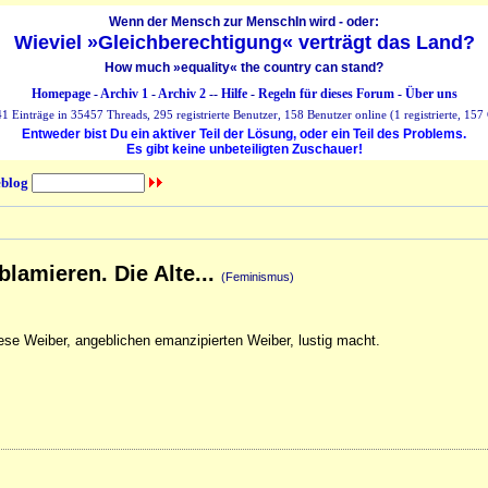
Wenn der Mensch zur MenschIn wird - oder:
Wieviel »Gleichberechtigung« verträgt das Land?
How much »equality« the country can stand?
Homepage
-
Archiv 1
-
Archiv 2
--
Hilfe
-
Regeln für dieses Forum
-
Über uns
 Einträge in 35457 Threads, 295 registrierte Benutzer, 158 Benutzer online (1 registrierte, 157 
Entweder bist Du ein aktiver Teil der Lösung, oder ein Teil des Problems.
Es gibt keine unbeteiligten Zuschauer!
blog
blamieren. Die Alte...
(Feminismus)
diese Weiber, angeblichen emanzipierten Weiber, lustig macht.