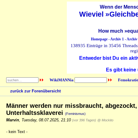
Wenn der Mensch
Wieviel »Gleichb
How much »equal
Homepage
-
Archiv 1
-
Archiv
138935 Einträge in 35456 Threads, 
regi
Entweder bist Du ein akti
Es gibt keine
WikiMANNia
Femokratie
zurück zur Forenübersicht
Männer werden nur missbraucht, abgezockt, a
Unterhaltssklaverei
(Feminismus)
Marvin
,
Tuesday, 08.07.2025, 21:10
(vor 396 Tagen)
@ Mockito
- kein Text -