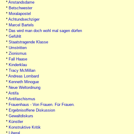
*
Anstandsdame
*
Betschwester
*
Moralapostel
*
Achtundsechziger
*
Marcel Bartels
*
Das wird man doch wohl mal sagen dürfen
*
Gefühlt
*
Staatstragende Klasse
*
Umstritten
*
Zionismus
*
Fall Haase
*
Kinderklau
*
Tracy McMillan
*
Andreas Lombard
*
Kenneth Minogue
*
Neue Weltordnung
*
Antifa
*
Antifaschismus
*
Frauenhaus - Von Frauen. Für Frauen.
*
Ergebnisoffene Diskussion
*
Gewaltdiskurs
*
Künstler
*
Konstruktive Kritik
*
Liberal