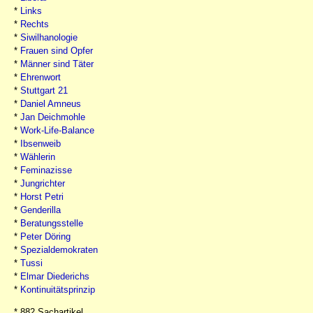
*
Links
*
Rechts
*
Siwilhanologie
*
Frauen sind Opfer
*
Männer sind Täter
*
Ehrenwort
*
Stuttgart 21
*
Daniel Amneus
*
Jan Deichmohle
*
Work-Life-Balance
*
Ibsenweib
*
Wählerin
*
Feminazisse
*
Jungrichter
*
Horst Petri
*
Genderilla
*
Beratungsstelle
*
Peter Döring
*
Spezialdemokraten
*
Tussi
*
Elmar Diederichs
*
Kontinuitätsprinzip
* 882 Sachartikel