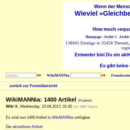
Wenn der Mensch
Wieviel »Gleichb
How much »equal
Homepage
-
Archiv 1
-
Archiv
138943 Einträge in 35458 Threads, 
regi
Entweder bist Du ein akti
Es gibt keine
WikiMANNia
Femokratie
zurück zur Forenübersicht
WikiMANNia: 1400 Artikel
(Projekte)
Wiki
,
Wednesday, 10.04.2013, 01:42
(vor 4869 Tagen)
Es sind nun 1400 Artikel in
WikiMANNia
verfügbar.
Die
aktuellsten Artikel
: