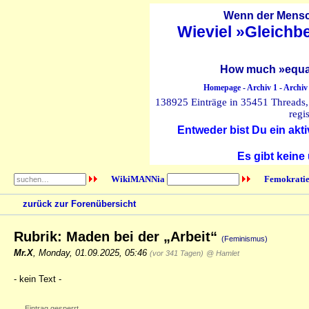
Wenn der Mensch
Wieviel »Gleichb
How much »equal
Homepage
-
Archiv 1
-
Archiv
138925 Einträge in 35451 Threads, 
regi
Entweder bist Du ein akti
Es gibt keine
WikiMANNia
Femokratie
zurück zur Forenübersicht
Rubrik: Maden bei der „Arbeit“
(Feminismus)
Mr.X
,
Monday, 01.09.2025, 05:46
(vor 341 Tagen)
@ Hamlet
- kein Text -
Eintrag gesperrt