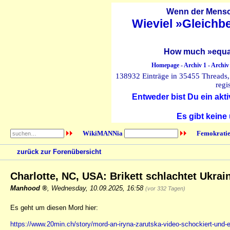
Wenn der Mensch
Wieviel »Gleichb
How much »equal
Homepage
-
Archiv 1
-
Archiv
138932 Einträge in 35455 Threads, 
regi
Entweder bist Du ein akti
Es gibt keine
WikiMANNia
Femokratie
zurück zur Forenübersicht
Charlotte, NC, USA: Brikett schlachtet Ukra
Manhood
,
Wednesday, 10.09.2025, 16:58
(vor 332 Tagen)
Es geht um diesen Mord hier:
https://www.20min.ch/story/mord-an-iryna-zarutska-video-schockiert-und-e