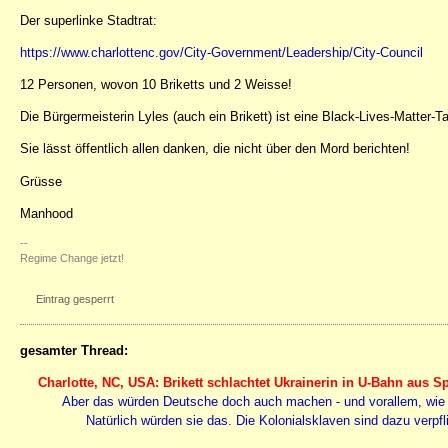
Der superlinke Stadtrat:
https://www.charlottenc.gov/City-Government/Leadership/City-Council
12 Personen, wovon 10 Briketts und 2 Weisse!
Die Bürgermeisterin Lyles (auch ein Brikett) ist eine Black-Lives-Matter-T
Sie lässt öffentlich allen danken, die nicht über den Mord berichten!
Grüsse
Manhood
--
Regime Change jetzt!
Eintrag gesperrt
gesamter Thread:
Charlotte, NC, USA: Brikett schlachtet Ukrainerin in U-Bahn aus S
Aber das würden Deutsche doch auch machen - und vorallem, wie
Natürlich würden sie das. Die Kolonialsklaven sind dazu verpfli