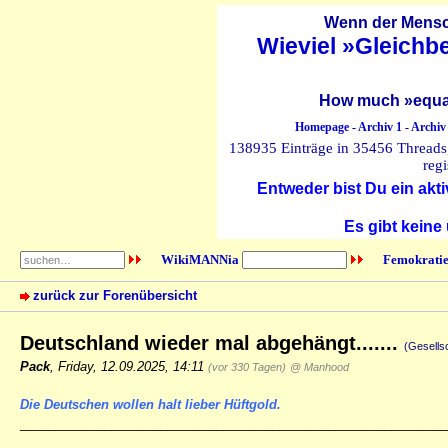
Wenn der Mensch
Wieviel »Gleichb
How much »equal
Homepage
-
Archiv 1
-
Archiv
138935 Einträge in 35456 Threads, 
regi
Entweder bist Du ein akti
Es gibt keine
WikiMANNia
Femokratie
zurück zur Forenübersicht
Deutschland wieder mal abgehängt.......
(Gesells
Pack
,
Friday, 12.09.2025, 14:11
(vor 330 Tagen)
@ Manhood
Die Deutschen wollen halt lieber Hüftgold.
_____________________________________________________________